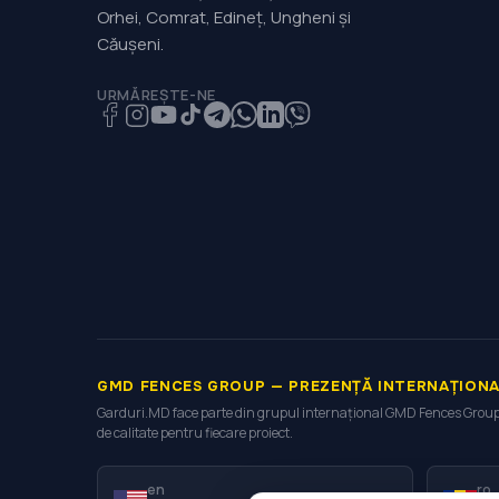
Orhei, Comrat, Edineț, Ungheni și
Căușeni.
URMĂREȘTE-NE
GMD FENCES GROUP — PREZENȚĂ INTERNAȚION
Garduri.MD face parte din grupul internațional GMD Fences Group, 
de calitate pentru fiecare proiect.
en
ro