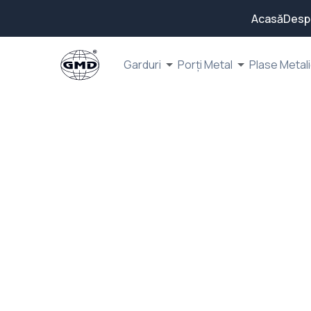
Acasă
Desp
Garduri
Porți Metal
Plase Metal