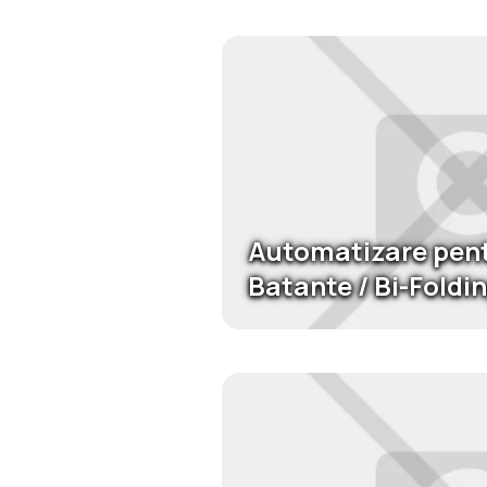
Automatizare pent
Batante / Bi-Foldi