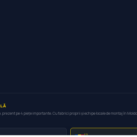
ALĂ
prezent pe 4 piețe importante. Cu fabrici proprii și echipe locale de montaj în Mo
ro