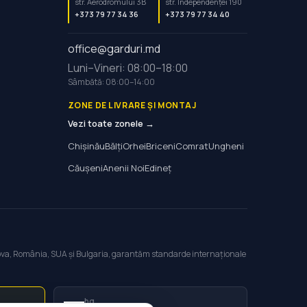
str. Aerodromului 3B
str. Independenței 190
+373 79 77 34 36
+373 79 77 34 40
office@garduri.md
Luni–Vineri: 08:00–18:00
Sâmbătă: 08:00–14:00
ZONE DE LIVRARE ȘI MONTAJ
Vezi toate zonele →
Chișinău
Bălți
Orhei
Briceni
Comrat
Ungheni
Căușeni
Anenii Noi
Edineț
ldova, România, SUA și Bulgaria, garantăm standarde internaționale
bg