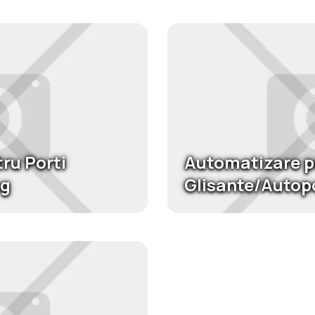
ru Porti
Automatizare p
ng
Glisante/Autop