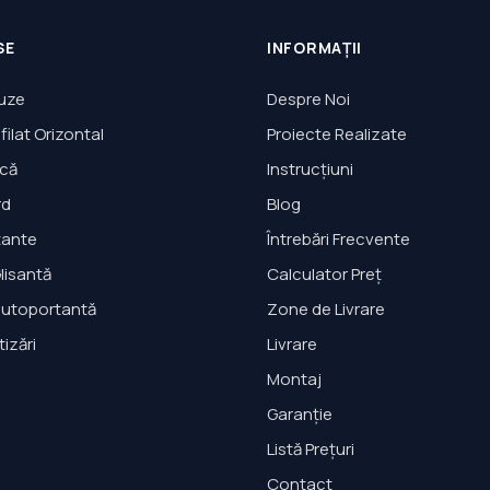
SE
INFORMAȚII
luze
Despre Noi
filat Orizontal
Proiecte Realizate
pcă
Instrucțiuni
rd
Blog
tante
Întrebări Frecvente
lisantă
Calculator Preț
Autoportantă
Zone de Livrare
izări
Livrare
Montaj
Garanție
Listă Prețuri
Contact