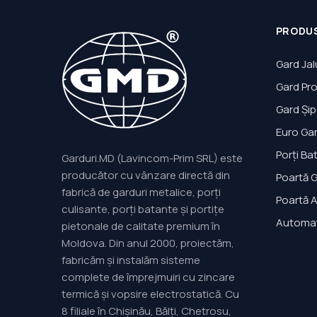
PRODU
Gard Ja
Gard Pro
Gard Și
Euro Ga
Porți Ba
Garduri.MD (Lavincom-Prim SRL) este
producător cu vânzare directă din
Poartă G
fabrică de garduri metalice, porți
Poartă 
culisante, porți batante și portițe
Automat
pietonale de calitate premium în
Moldova. Din anul 2000, proiectăm,
fabricăm și instalăm sisteme
complete de împrejmuiri cu zincare
termică și vopsire electrostatică. Cu
8 filiale în Chișinău, Bălți, Chetrosu,