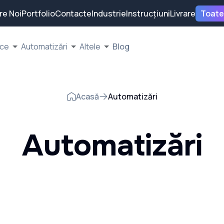
re Noi
Portfolio
Contacte
Industrie
Instrucțiuni
Livrare
Toate
ice
Automatizări
Altele
Blog
Acasă
Automatizări
Automatizări