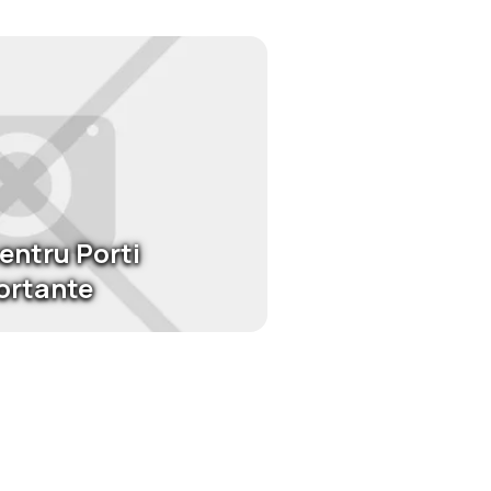
entru Porti
ortante