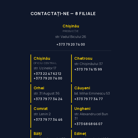
CONTACTAȚI-NE
—
8
FILIALE
Chișinău
PRODUCȚIE
str. Vadul Bicului 26
+373 79 20 74 00
Chișinău
Chetrosu
OFICIU CENTRAL
str. Chișinăului 37
str. Uzinelor 17
+373 79 74 15 99
+373 22 47 62 12
+373 79 20 74 00
Orhei
Căușeni
str. 31 August 36
bd. Mihai Eminescu 53
+373 79 77 34 24
+373 79 77 34 77
Comrat
Ungheni
str. Lenin 2
str. Alexandru cel Bun
31
+373 79 77 34 46
+373 68 68 66 07
Bălți
Edineț