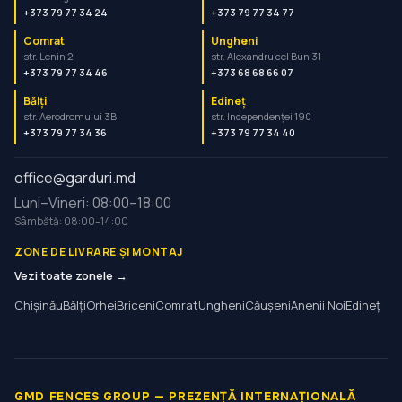
+373 79 77 34 24
+373 79 77 34 77
Comrat
Ungheni
str. Lenin 2
str. Alexandru cel Bun 31
+373 79 77 34 46
+373 68 68 66 07
Bălți
Edineț
str. Aerodromului 3B
str. Independenței 190
+373 79 77 34 36
+373 79 77 34 40
office@garduri.md
Luni–Vineri: 08:00–18:00
Sâmbătă: 08:00–14:00
ZONE DE LIVRARE ȘI MONTAJ
Vezi toate zonele →
Chișinău
Bălți
Orhei
Briceni
Comrat
Ungheni
Căușeni
Anenii Noi
Edineț
GMD FENCES GROUP — PREZENȚĂ INTERNAȚIONALĂ