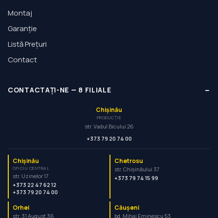
Montaj
Garanție
Listă Prețuri
Contact
−
CONTACTAȚI-NE
—
8
FILIALE
Chișinău
PRODUCȚIE
str. Vadul Bicului 26
+373 79 20 74 00
Chișinău
Chetrosu
OFICIU CENTRAL
str. Chișinăului 37
str. Uzinelor 17
+373 79 74 15 99
+373 22 47 62 12
+373 79 20 74 00
Orhei
Căușeni
str. 31 August 36
bd. Mihai Eminescu 53