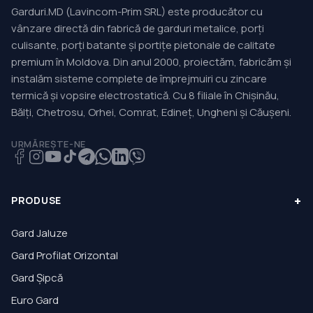
Garduri.MD (Lavincom-Prim SRL) este producător cu
vânzare directă din fabrică de garduri metalice, porți
culisante, porți batante și portițe pietonale de calitate
premium în Moldova. Din anul 2000, proiectăm, fabricăm și
instalăm sisteme complete de împrejmuiri cu zincare
termică și vopsire electrostatică. Cu 8 filiale în Chișinău,
Bălți, Chetrosu, Orhei, Comrat, Edineț, Ungheni și Căușeni.
URMĂREȘTE-NE
+
PRODUSE
Gard Jaluze
Gard Profilat Orizontal
Gard Șipcă
Euro Gard