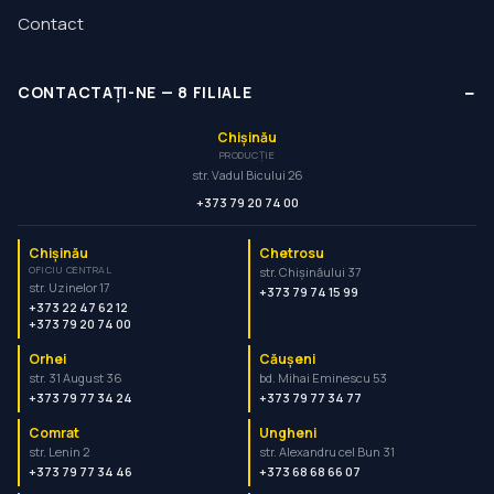
Contact
−
CONTACTAȚI-NE
—
8
FILIALE
Chișinău
PRODUCȚIE
str. Vadul Bicului 26
+373 79 20 74 00
Chișinău
Chetrosu
OFICIU CENTRAL
str. Chișinăului 37
str. Uzinelor 17
+373 79 74 15 99
+373 22 47 62 12
+373 79 20 74 00
Orhei
Căușeni
str. 31 August 36
bd. Mihai Eminescu 53
+373 79 77 34 24
+373 79 77 34 77
Comrat
Ungheni
str. Lenin 2
str. Alexandru cel Bun 31
+373 79 77 34 46
+373 68 68 66 07