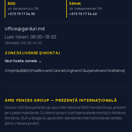
Bălți
Edineț
str. Aerodromului 3B
str. Independenței 190
+373 79 77 34 36
+373 79 77 34 40
office@garduri.md
Luni–Vineri: 08:00–18:00
Sâmbătă: 08:00–14:00
ZONE DE LIVRARE ȘI MONTAJ
Vezi toate zonele →
Chișinău
Bălți
Orhei
Briceni
Comrat
Ungheni
Căușeni
Anenii Noi
Edineț
GMD FENCES GROUP — PREZENȚĂ INTERNAȚIONALĂ
Garduri.MD face parte din grupul internațional GMD Fences Group, prezent
pe 4 piețe importante. Cu fabrici proprii și echipe locale de montaj în Moldova,
România, SUA și Bulgaria, garantăm standarde internaționale de calitate
pentru fiecare proiect.