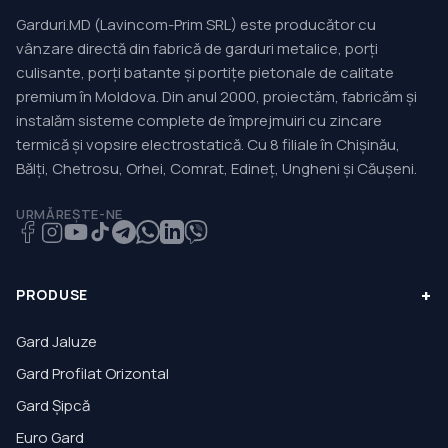
Garduri.MD (Lavincom-Prim SRL) este producător cu
vânzare directă din fabrică de garduri metalice, porți
culisante, porți batante și portițe pietonale de calitate
premium în Moldova. Din anul 2000, proiectăm, fabricăm și
instalăm sisteme complete de împrejmuiri cu zincare
termică și vopsire electrostatică. Cu 8 filiale în Chișinău,
Bălți, Chetrosu, Orhei, Comrat, Edineț, Ungheni și Căușeni.
URMĂREȘTE-NE
+
PRODUSE
Gard Jaluze
Gard Profilat Orizontal
Gard Șipcă
Euro Gard