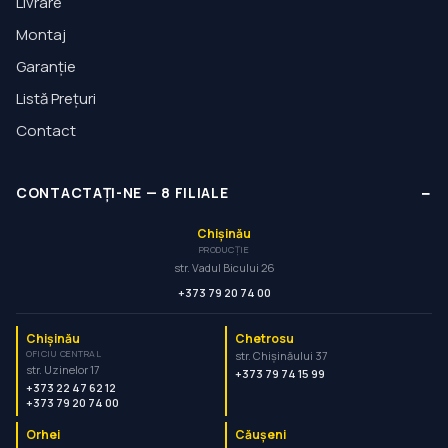
Livrare
Montaj
Garanție
Listă Prețuri
Contact
−
CONTACTAȚI-NE
—
8
FILIALE
Chișinău
PRODUCȚIE
str. Vadul Bicului 26
+373 79 20 74 00
Chișinău
Chetrosu
OFICIU CENTRAL
str. Chișinăului 37
str. Uzinelor 17
+373 79 74 15 99
+373 22 47 62 12
+373 79 20 74 00
Orhei
Căușeni