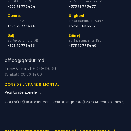
str. 31 August 36
bd. Mihai Eminescu 53
+373 79 77 34 24
+373 79 77 34 77
Comrat
Ungheni
str. Lenin 2
str. Alexandru cel Bun 31
+373 79 77 34 46
+373 68 68 66 07
Bălți
Edineț
str. Aerodromului 3B
str. Independenței 190
+373 79 77 34 36
+373 79 77 34 40
office@garduri.md
Luni–Vineri: 08:00–18:00
Sâmbătă: 08:00–14:00
ZONE DE LIVRARE ȘI MONTAJ
Vezi toate zonele →
Chișinău
Bălți
Orhei
Briceni
Comrat
Ungheni
Căușeni
Anenii Noi
Edineț