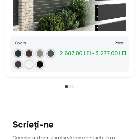
Colors:
Price:
2.687,00 LEI - 3.277,00 LEI
Scrieți-ne
Completați formularul și vă vom contacta cu o