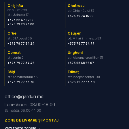
Chișinău
Chetrosu
OFICIU CENTRAL
str. Chișinăului 37
str. Uzinelor 17
+373 79 74 15 99
+373 22 47 62 12
+373 79 20 74 00
Orhei
Căușeni
str. 31 August 36
bd. Mihai Eminescu 53
+373 79 77 34 24
+373 79 77 34 77
Comrat
Ungheni
str. Lenin 2
str. Alexandru cel Bun 31
+373 79 77 34 46
+373 68 68 66 07
Bălți
Edineț
str. Aerodromului 3B
str. Independenței 190
+373 79 77 34 36
+373 79 77 34 40
office@garduri.md
Luni–Vineri: 08:00–18:00
Sâmbătă: 08:00–14:00
ZONE DE LIVRARE ȘI MONTAJ
Vezi toate zonele →