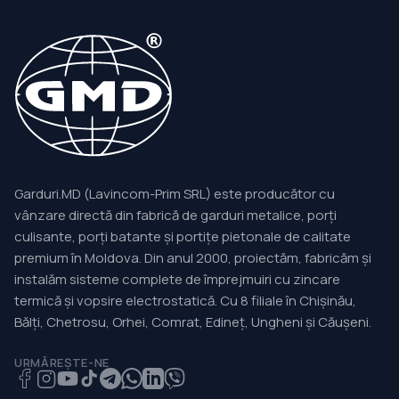
Garduri.MD (Lavincom-Prim SRL) este producător cu
vânzare directă din fabrică de garduri metalice, porți
culisante, porți batante și portițe pietonale de calitate
premium în Moldova. Din anul 2000, proiectăm, fabricăm și
instalăm sisteme complete de împrejmuiri cu zincare
termică și vopsire electrostatică. Cu 8 filiale în Chișinău,
Bălți, Chetrosu, Orhei, Comrat, Edineț, Ungheni și Căușeni.
URMĂREȘTE-NE