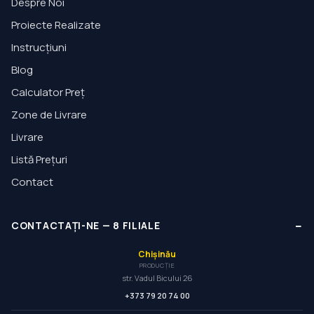
Despre Noi
Proiecte Realizate
Instrucțiuni
Blog
Calculator Preț
Zone de Livrare
Livrare
Listă Prețuri
Contact
−
CONTACTAȚI-NE
—
8
FILIALE
Chișinău
PRODUCȚIE
str. Vadul Bicului 26
+373 79 20 74 00