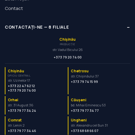
Contact
−
CONTACTAȚI-NE
—
8
FILIALE
Chișinău
PRODUCȚIE
str. Vadul Bicului 26
+373 79 20 74 00
Chișinău
Chetrosu
OFICIU CENTRAL
str. Chișinăului 37
str. Uzinelor 17
+373 79 74 15 99
+373 22 47 62 12
+373 79 20 74 00
Orhei
Căușeni
str. 31 August 36
bd. Mihai Eminescu 53
+373 79 77 34 24
+373 79 77 34 77
Comrat
Ungheni
str. Lenin 2
str. Alexandru cel Bun 31
+373 79 77 34 46
+373 68 68 66 07