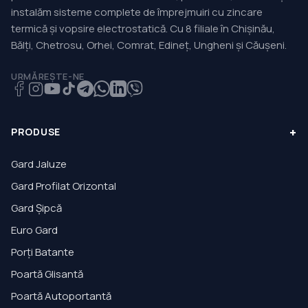
instalăm sisteme complete de împrejmuiri cu zincare
termică și vopsire electrostatică. Cu 8 filiale în Chișinău,
Bălți, Chetrosu, Orhei, Comrat, Edineț, Ungheni și Căușeni.
URMĂREȘTE-NE
+
PRODUSE
Gard Jaluze
Gard Profilat Orizontal
Gard Șipcă
Euro Gard
Porți Batante
Poartă Glisantă
Poartă Autoportantă