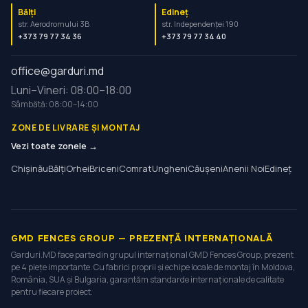
Bălți
Edineț
str. Aerodromului 3B
str. Independenței 190
+373 79 77 34 36
+373 79 77 34 40
office@garduri.md
Luni–Vineri: 08:00–18:00
Sâmbătă: 08:00–14:00
ZONE DE LIVRARE ȘI MONTAJ
Vezi toate zonele →
Chișinău
Bălți
Orhei
Briceni
Comrat
Ungheni
Căușeni
Anenii Noi
Edineț
GMD FENCES GROUP — PREZENȚĂ INTERNAȚIONALĂ
Garduri.MD face parte din grupul internațional GMD Fences Group, prezent
pe 4 piețe importante. Cu fabrici proprii și echipe locale de montaj în Moldova,
România, SUA și Bulgaria, garantăm standarde internaționale de calitate
pentru fiecare proiect.