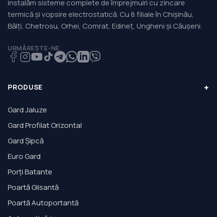
instalăm sisteme complete de împrejmuiri cu zincare
termică și vopsire electrostatică. Cu 8 filiale în Chișinău,
Bălți, Chetrosu, Orhei, Comrat, Edineț, Ungheni și Căușeni.
URMĂREȘTE-NE
+
PRODUSE
Gard Jaluze
Gard Profilat Orizontal
Gard Șipcă
Euro Gard
Porți Batante
Poartă Glisantă
Poartă Autoportantă