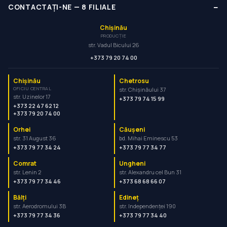
−
CONTACTAȚI-NE
—
8
FILIALE
Chișinău
PRODUCȚIE
str. Vadul Bicului 26
+373 79 20 74 00
Chișinău
Chetrosu
OFICIU CENTRAL
str. Chișinăului 37
str. Uzinelor 17
+373 79 74 15 99
+373 22 47 62 12
+373 79 20 74 00
Orhei
Căușeni
str. 31 August 36
bd. Mihai Eminescu 53
+373 79 77 34 24
+373 79 77 34 77
Comrat
Ungheni
str. Lenin 2
str. Alexandru cel Bun 31
+373 79 77 34 46
+373 68 68 66 07
Bălți
Edineț
str. Aerodromului 3B
str. Independenței 190
+373 79 77 34 36
+373 79 77 34 40