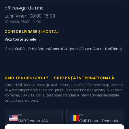
office@garduri.md
Luni–Vineri: 08:00–18:00
Sâmbătă: 08:00–14:00
ZONE DE LIVRARE ȘI MONTAJ
Vezi toate zonele →
Chișinău
Bălți
Orhei
Briceni
Comrat
Ungheni
Căușeni
Anenii Noi
Edineț
GMD FENCES GROUP — PREZENȚĂ INTERNAȚIONALĂ
Garduri.MD face parte din grupul internațional GMD Fences Group, prezent
pe 4 piețe importante. Cu fabrici proprii și echipe locale de montaj în Moldova,
România, SUA și Bulgaria, garantăm standarde internaționale de calitate
pentru fiecare proiect.
en
ro
GMD Fences USA
GMD Fences Romania