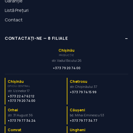
Garanție
Listă Prețuri
Contact
−
CONTACTAȚI-NE
—
8
FILIALE
Chișinău
PRODUCȚIE
str. Vadul Bicului 26
+373 79 20 74 00
Chișinău
Chetrosu
OFICIU CENTRAL
str. Chișinăului 37
str. Uzinelor 17
+373 79 74 15 99
+373 22 47 62 12
+373 79 20 74 00
Orhei
Căușeni
str. 31 August 36
bd. Mihai Eminescu 53
+373 79 77 34 24
+373 79 77 34 77
Comrat
Ungheni