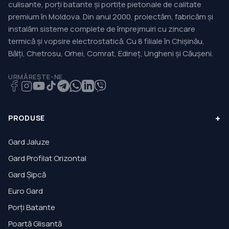
culisante, porți batante și portițe pietonale de calitate
premium în Moldova. Din anul 2000, proiectăm, fabricăm și
instalăm sisteme complete de împrejmuiri cu zincare
termică și vopsire electrostatică. Cu 8 filiale în Chișinău,
Bălți, Chetrosu, Orhei, Comrat, Edineț, Ungheni și Căușeni.
URMĂREȘTE-NE
+
PRODUSE
Gard Jaluze
Gard Profilat Orizontal
Gard Șipcă
Euro Gard
Porți Batante
Poartă Glisantă