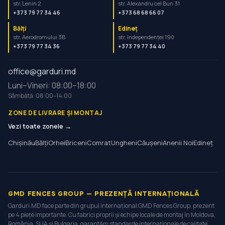
str. Lenin 2
str. Alexandru cel Bun 31
+373 79 77 34 46
+373 68 68 66 07
Bălți
Edineț
str. Aerodromului 3B
str. Independenței 190
+373 79 77 34 36
+373 79 77 34 40
office@garduri.md
Luni–Vineri: 08:00–18:00
Sâmbătă: 08:00–14:00
ZONE DE LIVRARE ȘI MONTAJ
Vezi toate zonele →
Chișinău
Bălți
Orhei
Briceni
Comrat
Ungheni
Căușeni
Anenii Noi
Edineț
GMD FENCES GROUP — PREZENȚĂ INTERNAȚIONALĂ
Garduri.MD face parte din grupul internațional GMD Fences Group, prezent
pe 4 piețe importante. Cu fabrici proprii și echipe locale de montaj în Moldova,
România, SUA și Bulgaria, garantăm standarde internaționale de calitate