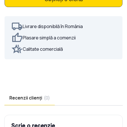
Plasa Rabita Metal Simplu Ochi
45x45 d-2.1mm
Livrare disponibilă în România
(1500mm x 10000mm)
Plasare simplă a comenzii
596,00 LEI
Calitate comercială
Plasa Rabita Metal Simplu Ochi
45x45 d-2.4mm
(1500mm x 10000mm)
770,00 LEI
Recenzii clienți
(
0
)
Scrie o recenzie