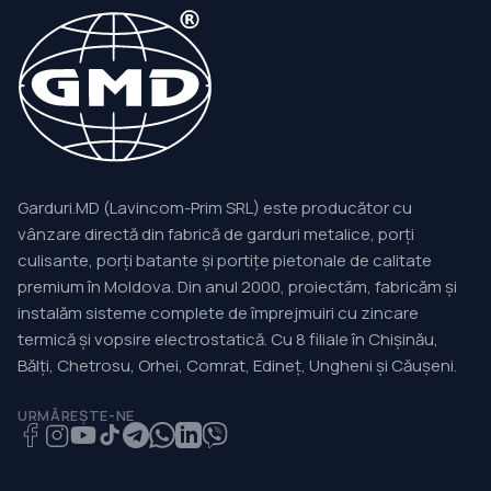
Garduri.MD (Lavincom-Prim SRL) este producător cu
vânzare directă din fabrică de garduri metalice, porți
culisante, porți batante și portițe pietonale de calitate
premium în Moldova. Din anul 2000, proiectăm, fabricăm și
instalăm sisteme complete de împrejmuiri cu zincare
termică și vopsire electrostatică. Cu 8 filiale în Chișinău,
Bălți, Chetrosu, Orhei, Comrat, Edineț, Ungheni și Căușeni.
URMĂREȘTE-NE