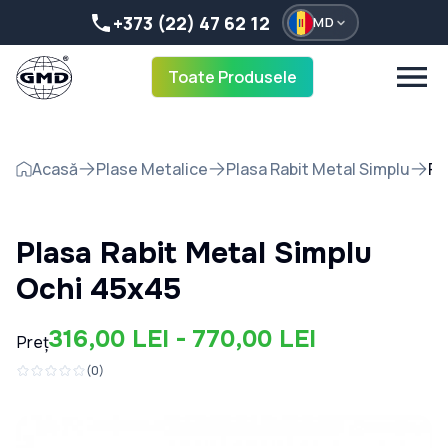
+373 (22) 47 62 12
MD
Toate Produsele
Acasă
Plase Metalice
Plasa Rabit Metal Simplu
Pl
Plasa Rabit Metal Simplu
Ochi 45x45
316,00 LEI - 770,00 LEI
Preț
(
0
)