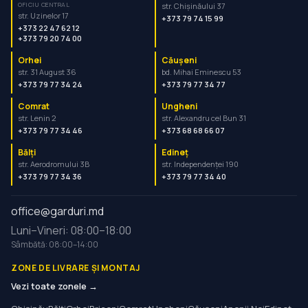
OFICIU CENTRAL
str. Chișinăului 37
str. Uzinelor 17
+373 79 74 15 99
+373 22 47 62 12
+373 79 20 74 00
Orhei
Căușeni
str. 31 August 36
bd. Mihai Eminescu 53
+373 79 77 34 24
+373 79 77 34 77
Comrat
Ungheni
str. Lenin 2
str. Alexandru cel Bun 31
+373 79 77 34 46
+373 68 68 66 07
Bălți
Edineț
str. Aerodromului 3B
str. Independenței 190
+373 79 77 34 36
+373 79 77 34 40
office@garduri.md
Luni–Vineri: 08:00–18:00
Sâmbătă: 08:00–14:00
ZONE DE LIVRARE ȘI MONTAJ
Vezi toate zonele →