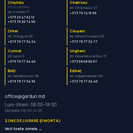
Chișinău
Chetrosu
OFICIU CENTRAL
str. Chișinăului 37
str. Uzinelor 17
+373 79 74 15 99
+373 22 47 62 12
+373 79 20 74 00
Orhei
Căușeni
str. 31 August 36
bd. Mihai Eminescu 53
+373 79 77 34 24
+373 79 77 34 77
Comrat
Ungheni
str. Lenin 2
str. Alexandru cel Bun 31
+373 79 77 34 46
+373 68 68 66 07
Bălți
Edineț
str. Aerodromului 3B
str. Independenței 190
+373 79 77 34 36
+373 79 77 34 40
office@garduri.md
Luni–Vineri: 08:00–18:00
Sâmbătă: 08:00–14:00
ZONE DE LIVRARE ȘI MONTAJ
Vezi toate zonele →