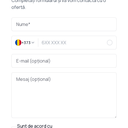
Completați formularul și vă vom contacta cu o
ofertă.
+373
Sunt de acord cu