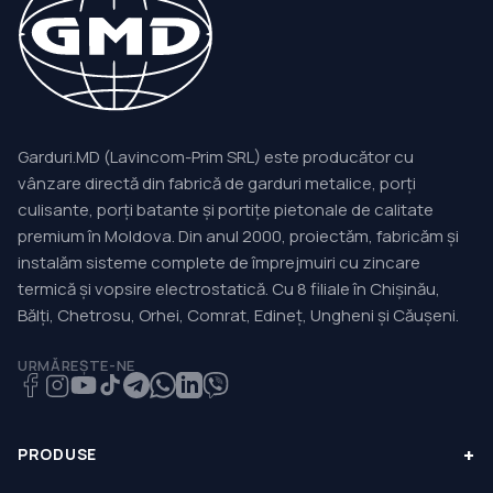
Garduri.MD (Lavincom-Prim SRL) este producător cu
vânzare directă din fabrică de garduri metalice, porți
culisante, porți batante și portițe pietonale de calitate
premium în Moldova. Din anul 2000, proiectăm, fabricăm și
instalăm sisteme complete de împrejmuiri cu zincare
termică și vopsire electrostatică. Cu 8 filiale în Chișinău,
Bălți, Chetrosu, Orhei, Comrat, Edineț, Ungheni și Căușeni.
URMĂREȘTE-NE
+
PRODUSE