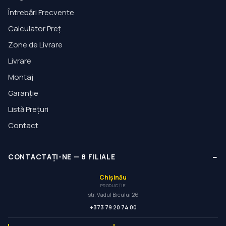
Întrebări Frecvente
Calculator Preț
Zone de Livrare
Livrare
Montaj
Garanție
Listă Prețuri
Contact
−
CONTACTAȚI-NE
—
8
FILIALE
Chișinău
PRODUCȚIE
str. Vadul Bicului 26
+373 79 20 74 00