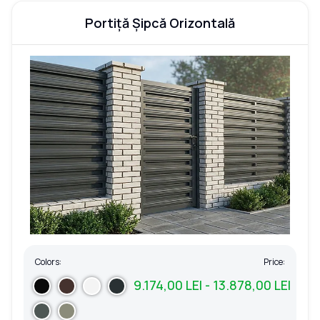
Portiță Șipcă Orizontală
Colors:
Price:
9.174,00 LEI - 13.878,00 LEI