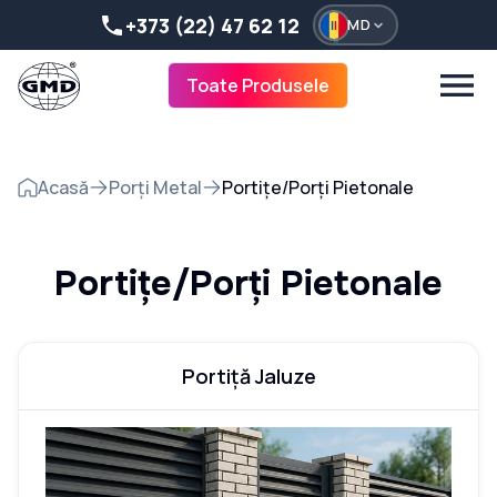
+373 (22) 47 62 12
MD
Toate Produsele
Acasă
Porți Metal
Portițe/Porți Pietonale
Portițe/Porți Pietonale
Portiță Jaluze