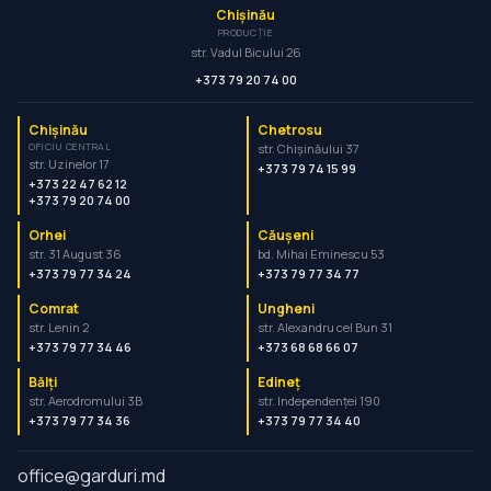
Chișinău
PRODUCȚIE
str. Vadul Bicului 26
+373 79 20 74 00
Chișinău
Chetrosu
OFICIU CENTRAL
str. Chișinăului 37
str. Uzinelor 17
+373 79 74 15 99
+373 22 47 62 12
+373 79 20 74 00
Orhei
Căușeni
str. 31 August 36
bd. Mihai Eminescu 53
+373 79 77 34 24
+373 79 77 34 77
Comrat
Ungheni
str. Lenin 2
str. Alexandru cel Bun 31
+373 79 77 34 46
+373 68 68 66 07
Bălți
Edineț
str. Aerodromului 3B
str. Independenței 190
+373 79 77 34 36
+373 79 77 34 40
office@garduri.md