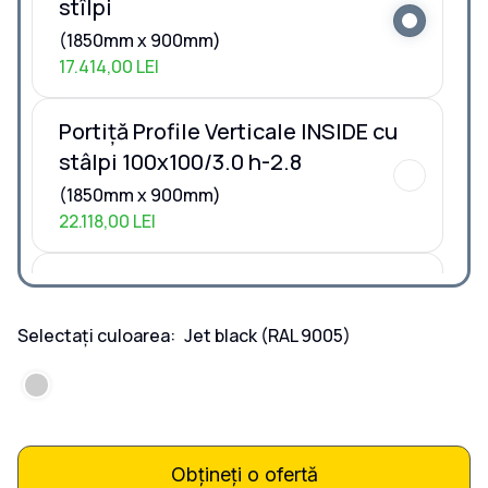
stîlpi
(1850mm x 900mm)
17.414,00 LEI
Portiță Profile Verticale INSIDE cu
stâlpi 100x100/3.0 h-2.8
(1850mm x 900mm)
22.118,00 LEI
Portiță Profile Verticale INSIDE cu
stâlpi 80x40/3.0 h-2.0
Selectați culoarea:
Jet black
(RAL 9005)
(1850mm x 900mm)
19.462,00 LEI
Portiță Profile Verticale INSIDE la
COMANDĂ
Obțineți o ofertă