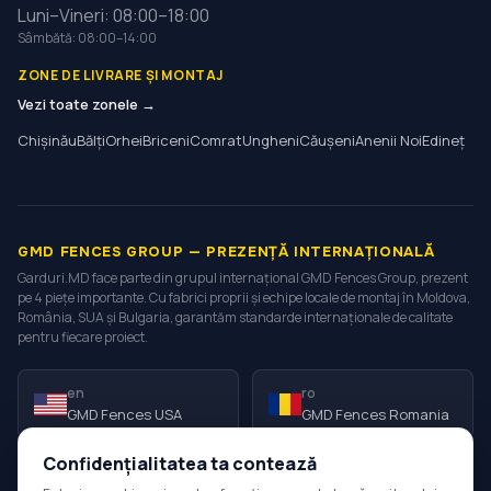
Luni–Vineri: 08:00–18:00
Sâmbătă: 08:00–14:00
ZONE DE LIVRARE ȘI MONTAJ
Vezi toate zonele →
Chișinău
Bălți
Orhei
Briceni
Comrat
Ungheni
Căușeni
Anenii Noi
Edineț
GMD FENCES GROUP — PREZENȚĂ INTERNAȚIONALĂ
Garduri.MD face parte din grupul internațional GMD Fences Group, prezent
pe 4 piețe importante. Cu fabrici proprii și echipe locale de montaj în Moldova,
România, SUA și Bulgaria, garantăm standarde internaționale de calitate
pentru fiecare proiect.
en
ro
GMD Fences USA
GMD Fences Romania
Confidențialitatea ta contează
ro
bg