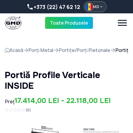
+373 (22) 47 62 12
MD
Toate Produsele
Acasă
Porți Metal
Portițe/Porți Pietonale
Portiță 
Portiță Profile Verticale
INSIDE
17.414,00 LEI - 22.118,00 LEI
Preț
(
0
)