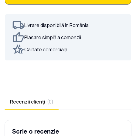
Portiță Profile Verticale INSIDE la COMANDĂ
Livrare disponibilă în România
Plasare simplă a comenzii
Calitate comercială
Recenzii clienți
(
0
)
Scrie o recenzie