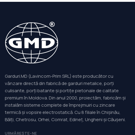
Garduri.MD (Lavincom-Prim SRL) este producător cu
vânzare directă din fabrică de garduri metalice, porți
culisante, porți batante și portițe pietonale de calitate
premium în Moldova. Din anul 2000, proiectăm, fabricăm și
instalăm sisteme complete de împrejmuiri cu zincare
termică și vopsire electrostatică. Cu 8 filiale în Chișinău,
Bălți, Chetrosu, Orhei, Comrat, Edineț, Ungheni și Căușeni.
URMĂREȘTE-NE