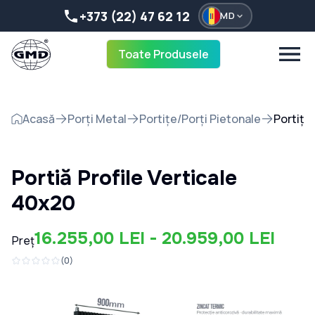
+373 (22) 47 62 12
MD
Toate Produsele
Acasă
Porți Metal
Portițe/Porți Pietonale
Portiță 
Portiță Profile Verticale
40x20
16.255,00 LEI - 20.959,00 LEI
Preț
(
0
)