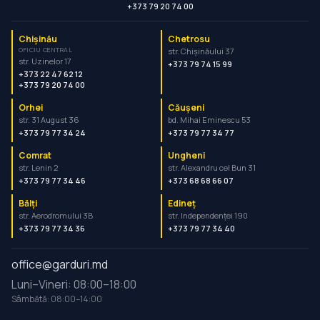
+373 79 20 74 00
Chișinău
Chetrosu
OFICIU CENTRAL
str. Chișinăului 37
str. Uzinelor 17
+373 79 74 15 99
+373 22 47 62 12
+373 79 20 74 00
Orhei
Căușeni
str. 31 August 36
bd. Mihai Eminescu 53
+373 79 77 34 24
+373 79 77 34 77
Comrat
Ungheni
str. Lenin 2
str. Alexandru cel Bun 31
+373 79 77 34 46
+373 68 68 66 07
Bălți
Edineț
str. Aerodromului 3B
str. Independenței 190
+373 79 77 34 36
+373 79 77 34 40
office@garduri.md
Luni–Vineri: 08:00–18:00
Sâmbătă: 08:00–14:00