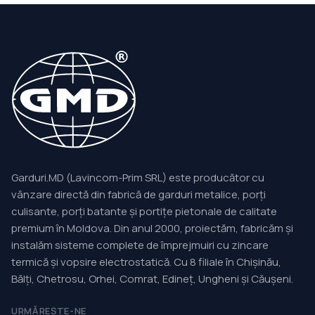
Garduri.MD (Lavincom-Prim SRL) este producător cu
vânzare directă din fabrică de garduri metalice, porți
culisante, porți batante și portițe pietonale de calitate
premium în Moldova. Din anul 2000, proiectăm, fabricăm și
instalăm sisteme complete de împrejmuiri cu zincare
termică și vopsire electrostatică. Cu 8 filiale în Chișinău,
Bălți, Chetrosu, Orhei, Comrat, Edineț, Ungheni și Căușeni.
URMĂREȘTE-NE