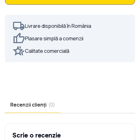
Portiță Profile Verticale 40x20 la COMANDĂ
Livrare disponibilă în România
Plasare simplă a comenzii
Calitate comercială
Recenzii clienți
(
0
)
Scrie o recenzie