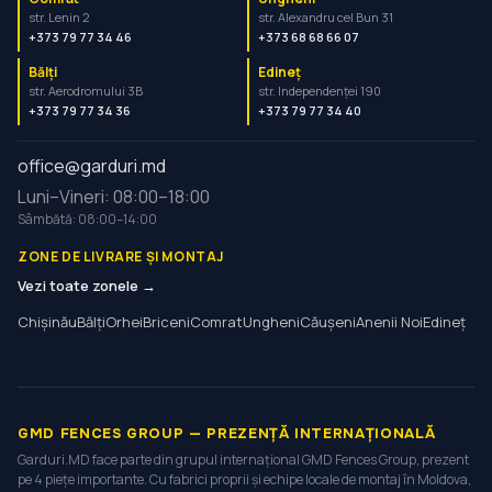
str. Lenin 2
str. Alexandru cel Bun 31
+373 79 77 34 46
+373 68 68 66 07
Bălți
Edineț
str. Aerodromului 3B
str. Independenței 190
+373 79 77 34 36
+373 79 77 34 40
office@garduri.md
Luni–Vineri: 08:00–18:00
Sâmbătă: 08:00–14:00
ZONE DE LIVRARE ȘI MONTAJ
Vezi toate zonele →
Chișinău
Bălți
Orhei
Briceni
Comrat
Ungheni
Căușeni
Anenii Noi
Edineț
GMD FENCES GROUP — PREZENȚĂ INTERNAȚIONALĂ
Garduri.MD face parte din grupul internațional GMD Fences Group, prezent
pe 4 piețe importante. Cu fabrici proprii și echipe locale de montaj în Moldova,