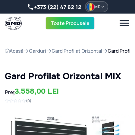
+373 (22) 47 62 12
MD
Toate Produsele
Acasă
Garduri
Gard Profilat Orizontal
Gard Profila
Gard Profilat Orizontal MIX
3.558,00 LEI
Preț
(
0
)