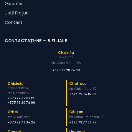
Garanție
Listă Prețuri
Contact
−
CONTACTAȚI-NE
—
8
FILIALE
Chișinău
PRODUCȚIE
str. Vadul Bicului 26
+373 79 20 74 00
Chișinău
Chetrosu
OFICIU CENTRAL
str. Chișinăului 37
str. Uzinelor 17
+373 79 74 15 99
+373 22 47 62 12
+373 79 20 74 00
Orhei
Căușeni
str. 31 August 36
bd. Mihai Eminescu 53
+373 79 77 34 24
+373 79 77 34 77
Comrat
Ungheni