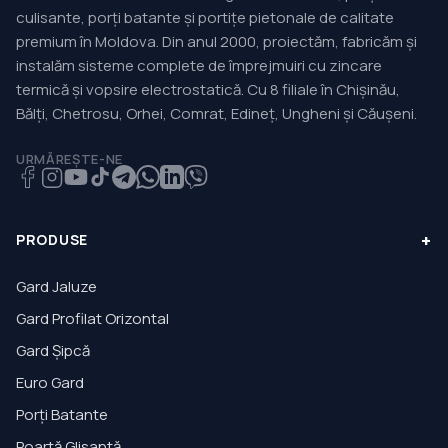
culisante, porți batante și portițe pietonale de calitate
premium în Moldova. Din anul 2000, proiectăm, fabricăm și
instalăm sisteme complete de împrejmuiri cu zincare
termică și vopsire electrostatică. Cu 8 filiale în Chișinău,
Bălți, Chetrosu, Orhei, Comrat, Edineț, Ungheni și Căușeni.
URMĂREȘTE-NE
+
PRODUSE
Gard Jaluze
Gard Profilat Orizontal
Gard Șipcă
Euro Gard
Porți Batante
Poartă Glisantă