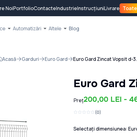
re Noi
Portfolio
Contacte
Industrie
Instrucțiuni
Livrare
Toate
ice
Automatizări
Altele
Blog
Acasă
Garduri
Euro Gard
Euro Gard Zincat Vopsit d-3
Euro Gard Z
200,00 LEI - 4
Preț
(
0
)
Selectați dimensiunea:
Eur