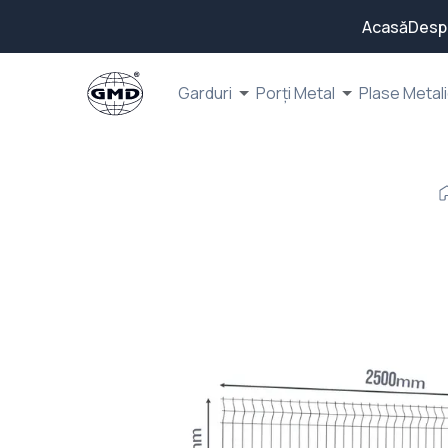
Acasă
Desp
Garduri
Porți Metal
Plase Metal