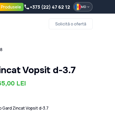
+373 (22) 47 62 12
 Produsele
MD
Solicită o ofertă
.8
incat Vopsit d-3.7
65,00 LEI
o Gard Zincat Vopsit d-3.7