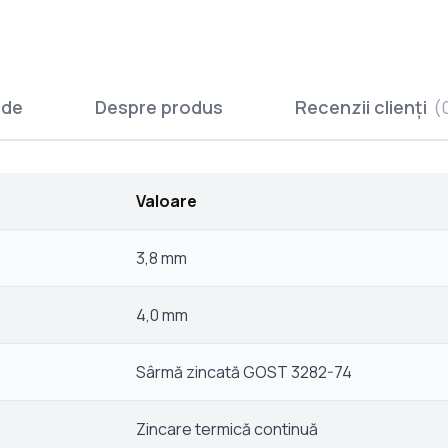
ude
Despre produs
Recenzii clienți
(
Valoare
3,8 mm
4,0 mm
Sârmă zincată GOST 3282-74
Zincare termică continuă