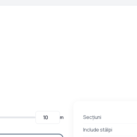
Secțiuni
m
Include stâlpi