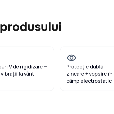
 produsului
uri V de rigidizare —
Protecție dublă:
 vibrații la vânt
zincare + vopsire în
câmp electrostatic