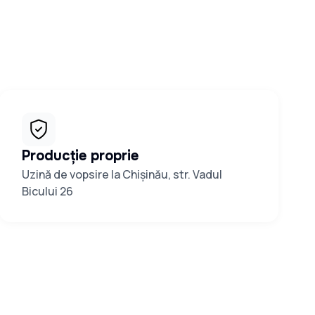
opsit d-3.7
opsit d-3.7
Producție proprie
Uzină de vopsire la Chișinău, str. Vadul
Bicului 26
opsit d-3.7