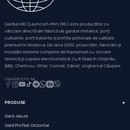
Garduri.MD (Lavincom-Prim SRL) este producător cu
vânzare directă din fabrică de garduri metalice, porți
culisante, porți batante și portițe pietonale de calitate
premium în Moldova. Din anul 2000, proiectăm, fabricăm și
instalăm sisteme complete de împrejmuiri cu zincare
termică și vopsire electrostatică. Cu 8 filiale în Chișinău,
Bălți, Chetrosu, Orhei, Comrat, Edineț, Ungheni și Căușeni.
URMĂREȘTE-NE
+
PRODUSE
Gard Jaluze
Gard Profilat Orizontal