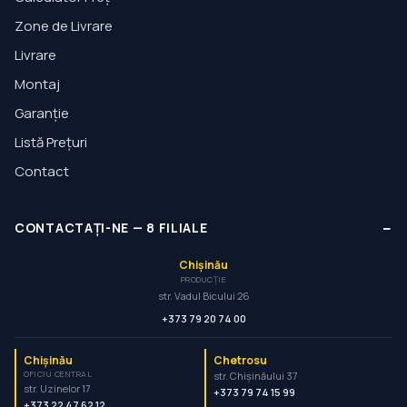
Zone de Livrare
Livrare
Montaj
Garanție
Listă Prețuri
Contact
−
CONTACTAȚI-NE
—
8
FILIALE
Chișinău
PRODUCȚIE
str. Vadul Bicului 26
+373 79 20 74 00
Chișinău
Chetrosu
OFICIU CENTRAL
str. Chișinăului 37
str. Uzinelor 17
+373 79 74 15 99
+373 22 47 62 12