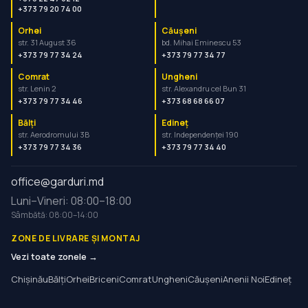
+373 79 20 74 00
Orhei
Căușeni
str. 31 August 36
bd. Mihai Eminescu 53
+373 79 77 34 24
+373 79 77 34 77
Comrat
Ungheni
str. Lenin 2
str. Alexandru cel Bun 31
+373 79 77 34 46
+373 68 68 66 07
Bălți
Edineț
str. Aerodromului 3B
str. Independenței 190
+373 79 77 34 36
+373 79 77 34 40
office@garduri.md
Luni–Vineri: 08:00–18:00
Sâmbătă: 08:00–14:00
ZONE DE LIVRARE ȘI MONTAJ
Vezi toate zonele →
Chișinău
Bălți
Orhei
Briceni
Comrat
Ungheni
Căușeni
Anenii Noi
Edineț