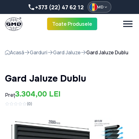
+373 (22) 47 62 12
MD
Toate Produsele
Acasă
Garduri
Gard Jaluze
Gard Jaluze Dublu
Gard Jaluze Dublu
3.304,00 LEI
Preț
(
0
)