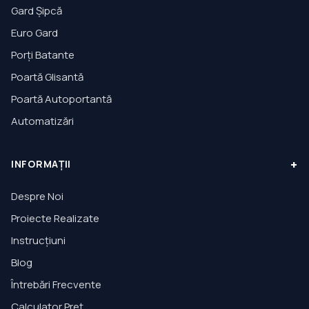
Gard Șipcă
Euro Gard
Porți Batante
Poartă Glisantă
Poartă Autoportantă
Automatizări
+
INFORMAȚII
Despre Noi
Proiecte Realizate
Instrucțiuni
Blog
Întrebări Frecvente
Calculator Preț