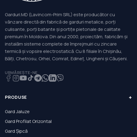
Garduri.MD (Lavincom-Prim SRL) este producător cu
vânzare directă din fabrică de garduri metalice, porți
culisante, porți batante și portițe pietonale de calitate
premium în Moldova. Din anul 2000, proiectăm, fabricăm și
instalăm sisteme complete de împrejmuiri cu zincare
termică și vopsire electrostatică. Cu 8 filiale în Chișinău,
Bălți, Chetrosu, Orhei, Comrat, Edineț, Ungheni și Căușeni.
URMĂREȘTE-NE
+
PRODUSE
Gard Jaluze
Gard Profilat Orizontal
Gard Șipcă