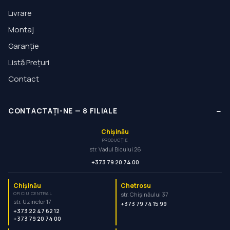
Livrare
Montaj
Garanție
Listă Prețuri
Contact
−
CONTACTAȚI-NE
—
8
FILIALE
Chișinău
PRODUCȚIE
str. Vadul Bicului 26
+373 79 20 74 00
Chișinău
Chetrosu
OFICIU CENTRAL
str. Chișinăului 37
str. Uzinelor 17
+373 79 74 15 99
+373 22 47 62 12
+373 79 20 74 00