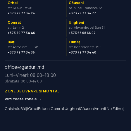
Orhei
Căușeni
str. 31 August 36
bd. Mihai Eminescu 53
+373 79 77 34 24
+373 79 77 34 77
Comrat
Ungheni
str. Lenin 2
str. Alexandru cel Bun 31
+373 79 77 34 46
+373 68 68 66 07
Bălți
Edineț
str. Aerodromului 3B
str. Independenței 190
+373 79 77 34 36
+373 79 77 34 40
office@garduri.md
Luni–Vineri: 08:00–18:00
Sâmbătă: 08:00–14:00
ZONE DE LIVRARE ȘI MONTAJ
Vezi toate zonele →
Chișinău
Bălți
Orhei
Briceni
Comrat
Ungheni
Căușeni
Anenii Noi
Edineț