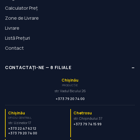
Calculator Preț
Zone de Livrare
Livrare
Listă Prețuri
Contact
−
CONTACTAȚI-NE
—
8
FILIALE
Chișinău
PRODUCȚIE
str. Vadul Bicului 26
+373 79 20 74 00
Chișinău
Chetrosu
OFICIU CENTRAL
str. Chișinăului 37
str. Uzinelor 17
+373 79 74 15 99
+373 22 47 62 12
+373 79 20 74 00