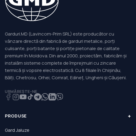
Garduri.MD (Lavincom-Prim SRL) este producător cu
vânzare directă din fabrică de garduri metalice, porți
culisante, porți batante și portițe pietonale de calitate
premium în Moldova. Din anul 2000, proiectăm, fabricăm și
instalăm sisteme complete de împrejmuiri cu zincare
termică și vopsire electrostatică. Cu 8 filiale în Chișinău,
Bălți, Chetrosu, Orhei, Comrat, Edineț, Ungheni și Căușeni.
URMĂREȘTE-NE
+
PRODUSE
Gard Jaluze