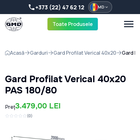
+373 (22) 47 62 12
MD
Toate Produsele
Acasă
Garduri
Gard Profilat Verical 40x20
Gard Pr
Gard Profilat Verical 40x20
PAS 180/80
3.479,00 LEI
Preț
(
0
)