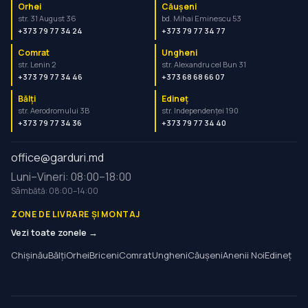
Orhei
Căușeni
str. 31 August 36
bd. Mihai Eminescu 53
+373 79 77 34 24
+373 79 77 34 77
Comrat
Ungheni
str. Lenin 2
str. Alexandru cel Bun 31
+373 79 77 34 46
+373 68 68 66 07
Bălți
Edineț
str. Aerodromului 3B
str. Independenței 190
+373 79 77 34 36
+373 79 77 34 40
office@garduri.md
Luni–Vineri: 08:00–18:00
Sâmbătă: 08:00–14:00
ZONE DE LIVRARE ȘI MONTAJ
Vezi toate zonele →
Chișinău
Bălți
Orhei
Briceni
Comrat
Ungheni
Căușeni
Anenii Noi
Edineț