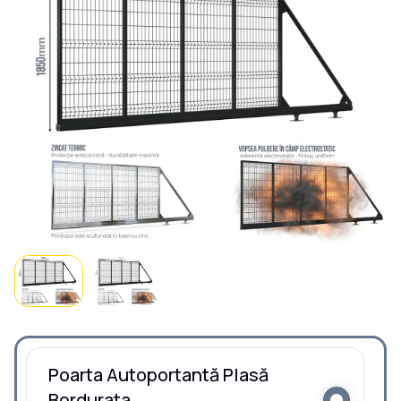
Poarta Autoportantă Plasă
Bordurata