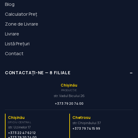
Blog
Calculator Preț
Zone de Livrare
Livrare
Listă Prețuri
Contact
−
CONTACTAȚI-NE
—
8
FILIALE
Chișinău
PRODUCȚIE
str. Vadul Bicului 26
+373 79 20 74 00
Chișinău
Chetrosu
OFICIU CENTRAL
str. Chișinăului 37
str. Uzinelor 17
+373 79 74 15 99
+373 22 47 62 12
+373 79 20 74 00