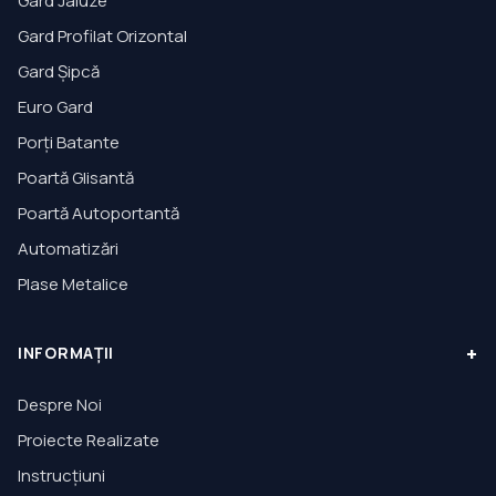
Gard Jaluze
Gard Profilat Orizontal
Gard Șipcă
Euro Gard
Porți Batante
Poartă Glisantă
Poartă Autoportantă
Automatizări
Plase Metalice
+
INFORMAȚII
Despre Noi
Proiecte Realizate
Instrucțiuni