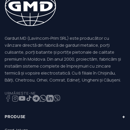
Garduri.MD (Lavincom-Prim SRL) este producător cu
vânzare directă din fabrică de garduri metalice, porți
culisante, porți batante și portițe pietonale de calitate
premium în Moldova. Din anul 2000, proiectăm, fabricăm și
instalăm sisteme complete de împrejmuiri cu zincare
termică și vopsire electrostatică. Cu 8 filiale în Chișinău,
Bălți, Chetrosu, Orhei, Comrat, Edineț, Ungheni și Căușeni.
URMĂREȘTE-NE
+
PRODUSE