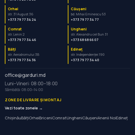
Orhei
Căușeni
str. 31 August 36
bd. Mihai Eminescu 53
+373 79 77 34 24
+373 79 77 34 77
Comrat
Ungheni
str. Lenin 2
str. Alexandru cel Bun 31
+373 79 77 34 46
+373 68 68 66 07
Bălți
Edineț
str. Aerodromului 3B
str. Independenței 190
+373 79 77 34 36
+373 79 77 34 40
office@garduri.md
Luni–Vineri: 08:00–18:00
Sâmbătă: 08:00–14:00
ZONE DE LIVRARE ȘI MONTAJ
Vezi toate zonele →
Chișinău
Bălți
Orhei
Briceni
Comrat
Ungheni
Căușeni
Anenii Noi
Edineț