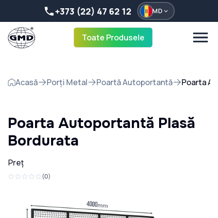
+373 (22) 47 62 12
MD
Toate Produsele
Acasă
Porți Metal
Poartă Autoportantă
Poarta Au
Poarta Autoportantă Plasă
Bordurata
Preț
(
0
)