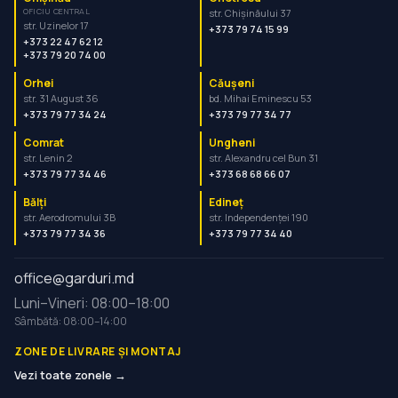
OFICIU CENTRAL
str. Chișinăului 37
str. Uzinelor 17
+373 79 74 15 99
+373 22 47 62 12
+373 79 20 74 00
Orhei
Căușeni
str. 31 August 36
bd. Mihai Eminescu 53
+373 79 77 34 24
+373 79 77 34 77
Comrat
Ungheni
str. Lenin 2
str. Alexandru cel Bun 31
+373 79 77 34 46
+373 68 68 66 07
Bălți
Edineț
str. Aerodromului 3B
str. Independenței 190
+373 79 77 34 36
+373 79 77 34 40
office@garduri.md
Luni–Vineri: 08:00–18:00
Sâmbătă: 08:00–14:00
ZONE DE LIVRARE ȘI MONTAJ
Vezi toate zonele →