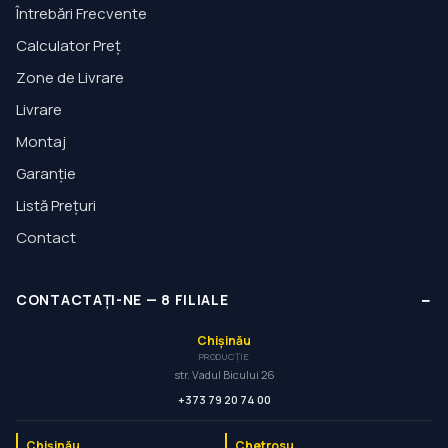
Întrebări Frecvente
Calculator Preț
Zone de Livrare
Livrare
Montaj
Garanție
Listă Prețuri
Contact
−
CONTACTAȚI-NE
—
8
FILIALE
Chișinău
PRODUCȚIE
str. Vadul Bicului 26
+373 79 20 74 00
Chișinău
Chetrosu