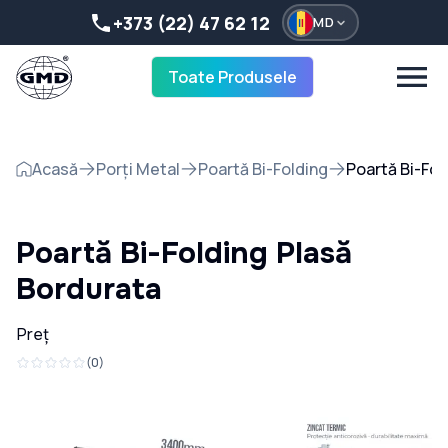
+373 (22) 47 62 12
MD
Toate Produsele
Acasă
Porți Metal
Poartă Bi-Folding
Poartă Bi-Fol
Poartă Bi-Folding Plasă
Bordurata
Preț
(
0
)