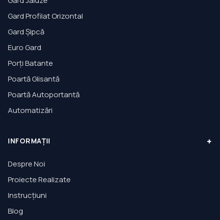
Gard Jaluze
Gard Profilat Orizontal
Gard Șipcă
Euro Gard
Porți Batante
Poartă Glisantă
Poartă Autoportantă
Automatizări
+
INFORMAȚII
Despre Noi
Proiecte Realizate
Instrucțiuni
Blog