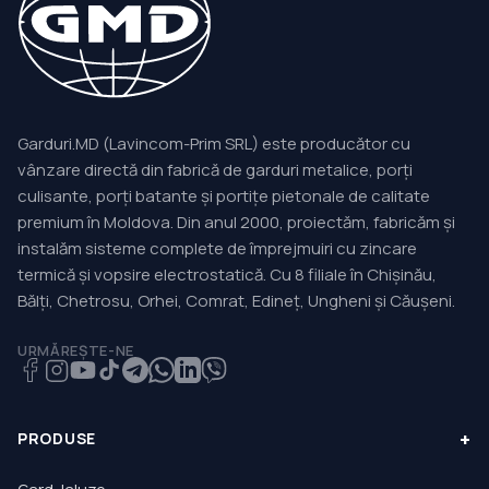
Garduri.MD (Lavincom-Prim SRL) este producător cu
vânzare directă din fabrică de garduri metalice, porți
culisante, porți batante și portițe pietonale de calitate
premium în Moldova. Din anul 2000, proiectăm, fabricăm și
instalăm sisteme complete de împrejmuiri cu zincare
termică și vopsire electrostatică. Cu 8 filiale în Chișinău,
Bălți, Chetrosu, Orhei, Comrat, Edineț, Ungheni și Căușeni.
URMĂREȘTE-NE
+
PRODUSE