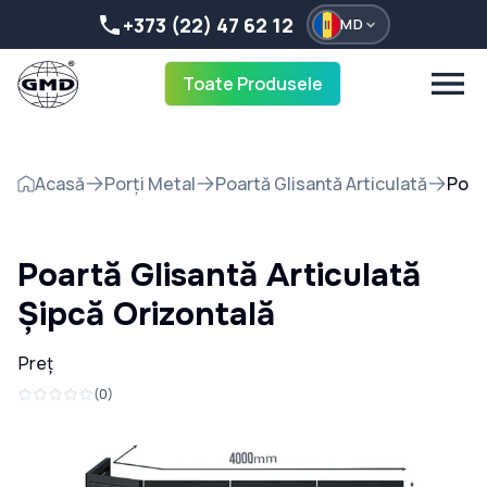
+373 (22) 47 62 12
MD
Toate Produsele
Acasă
Porți Metal
Poartă Glisantă Articulată
Poar
Poartă Glisantă Articulată
Șipcă Orizontală
Preț
(
0
)