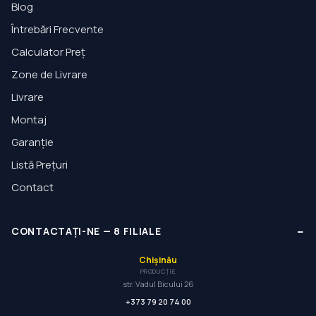
Blog
Întrebări Frecvente
Calculator Preț
Zone de Livrare
Livrare
Montaj
Garanție
Listă Prețuri
Contact
−
CONTACTAȚI-NE
—
8
FILIALE
Chișinău
PRODUCȚIE
str. Vadul Bicului 26
+373 79 20 74 00