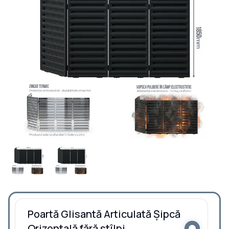
Poartă Glisantă Articulată Șipcă
Orizontală fără stîlpi