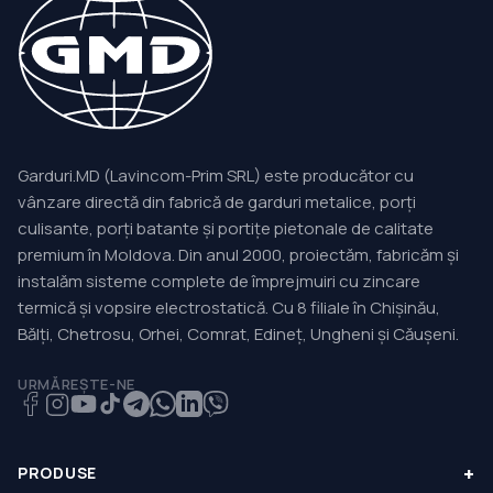
Garduri.MD (Lavincom-Prim SRL) este producător cu
vânzare directă din fabrică de garduri metalice, porți
culisante, porți batante și portițe pietonale de calitate
premium în Moldova. Din anul 2000, proiectăm, fabricăm și
instalăm sisteme complete de împrejmuiri cu zincare
termică și vopsire electrostatică. Cu 8 filiale în Chișinău,
Bălți, Chetrosu, Orhei, Comrat, Edineț, Ungheni și Căușeni.
URMĂREȘTE-NE
+
PRODUSE