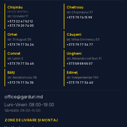
Chișinău
Chetrosu
OFICIU CENTRAL
str. Chișinăului 37
str. Uzinelor 17
+373 79 74 15 99
+373 22 47 62 12
+373 79 20 74 00
Orhei
Căușeni
str. 31 August 36
bd. Mihai Eminescu 53
+373 79 77 34 24
+373 79 77 34 77
Comrat
Ungheni
str. Lenin 2
str. Alexandru cel Bun 31
+373 79 77 34 46
+373 68 68 66 07
Bălți
Edineț
str. Aerodromului 3B
str. Independenței 190
+373 79 77 34 36
+373 79 77 34 40
office@garduri.md
Luni–Vineri: 08:00–18:00
Sâmbătă: 08:00–14:00
ZONE DE LIVRARE ȘI MONTAJ