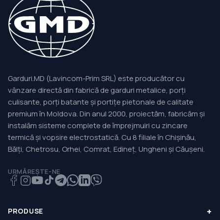
Garduri.MD (Lavincom-Prim SRL) este producător cu
vânzare directă din fabrică de garduri metalice, porți
culisante, porți batante și portițe pietonale de calitate
premium în Moldova. Din anul 2000, proiectăm, fabricăm și
instalăm sisteme complete de împrejmuiri cu zincare
termică și vopsire electrostatică. Cu 8 filiale în Chișinău,
Bălți, Chetrosu, Orhei, Comrat, Edineț, Ungheni și Căușeni.
URMĂREȘTE-NE
+
PRODUSE