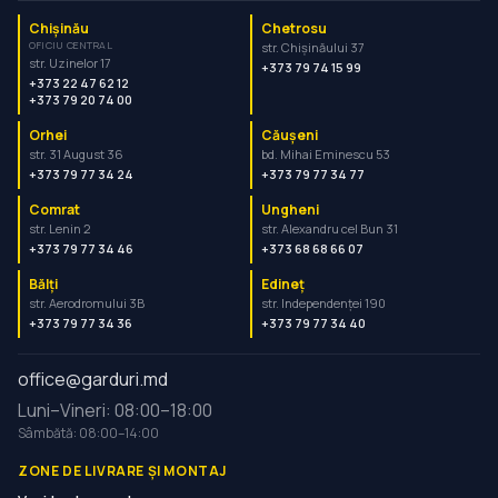
Chișinău
Chetrosu
OFICIU CENTRAL
str. Chișinăului 37
str. Uzinelor 17
+373 79 74 15 99
+373 22 47 62 12
+373 79 20 74 00
Orhei
Căușeni
str. 31 August 36
bd. Mihai Eminescu 53
+373 79 77 34 24
+373 79 77 34 77
Comrat
Ungheni
str. Lenin 2
str. Alexandru cel Bun 31
+373 79 77 34 46
+373 68 68 66 07
Bălți
Edineț
str. Aerodromului 3B
str. Independenței 190
+373 79 77 34 36
+373 79 77 34 40
office@garduri.md
Luni–Vineri: 08:00–18:00
Sâmbătă: 08:00–14:00
ZONE DE LIVRARE ȘI MONTAJ