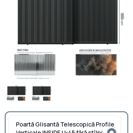
Poartă Glisantă Telescopică Profile
Verticale INSIDE U-45 fără stîlpi