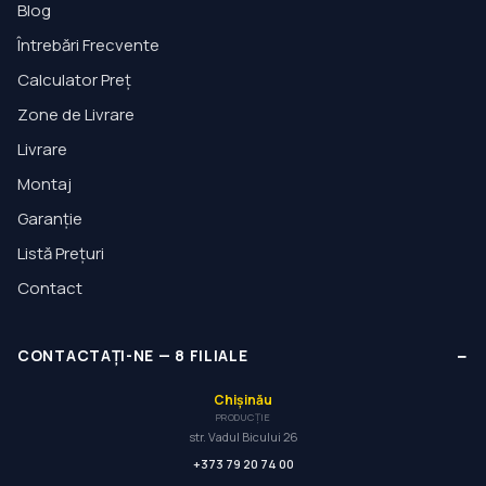
Blog
Întrebări Frecvente
Calculator Preț
Zone de Livrare
Livrare
Montaj
Garanție
Listă Prețuri
Contact
−
CONTACTAȚI-NE
—
8
FILIALE
Chișinău
PRODUCȚIE
str. Vadul Bicului 26
+373 79 20 74 00