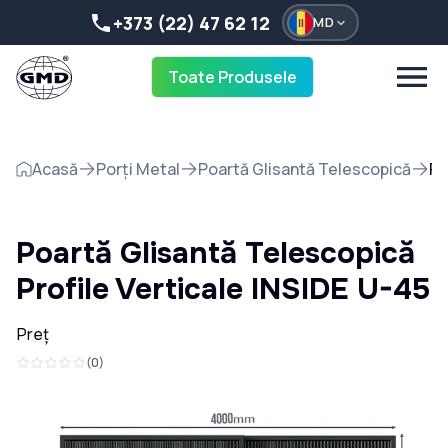
+373 (22) 47 62 12
MD
Toate Produsele
Acasă
Porți Metal
Poartă Glisantă Telescopică
Po
Poartă Glisantă Telescopică
Profile Verticale INSIDE U-45
Preț
(
0
)