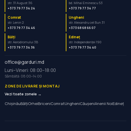
str. 31 August 36
bd. Mihai Eminescu 53
+373 79 77 34 24
+373 79 77 34 77
Comrat
Ungheni
str. Lenin 2
str. Alexandru cel Bun 31
+373 79 77 34 46
+373 68 68 66 07
Bălți
Edineț
str. Aerodromului 3B
str. Independenței 190
+373 79 77 34 36
+373 79 77 34 40
office@garduri.md
Luni–Vineri: 08:00–18:00
Sâmbătă: 08:00–14:00
ZONE DE LIVRARE ȘI MONTAJ
Vezi toate zonele →
Chișinău
Bălți
Orhei
Briceni
Comrat
Ungheni
Căușeni
Anenii Noi
Edineț