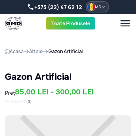
+373 (22) 47 62 12
MD
Toate Produsele
Acasă
Altele
Gazon Artificial
Gazon Artificial
85,00 LEI - 300,00 LEI
Preț
(
0
)