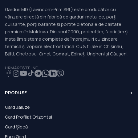
Garduri.MD (Lavincom-Prim SRL) este producător cu
vânzare directă din fabrică de garduri metalice, porți
culisante, porți batante și portițe pietonale de calitate
premium în Moldova. Din anul 2000, proiectăm, fabricăm și
instalăm sisteme complete de împrejmuiri cu zincare
termică și vopsire electrostatică. Cu 8 filiale în Chișinău,
Bălți, Chetrosu, Orhei, Comrat, Edineț, Ungheni și Căușeni.
URMĂREȘTE-NE
+
PRODUSE
Gard Jaluze
Gard Profilat Orizontal
Gard Șipcă
Euro Gard