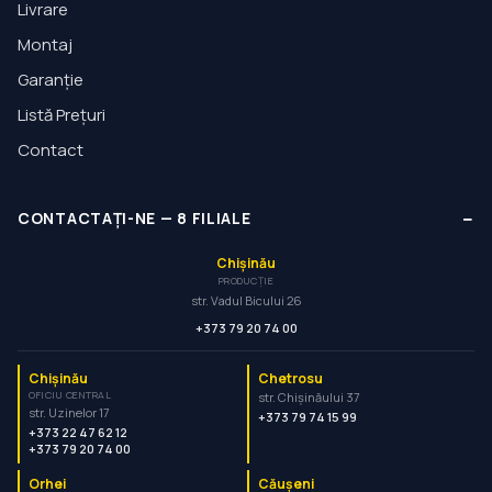
Livrare
Montaj
Garanție
Listă Prețuri
Contact
−
CONTACTAȚI-NE
—
8
FILIALE
Chișinău
PRODUCȚIE
str. Vadul Bicului 26
+373 79 20 74 00
Chișinău
Chetrosu
OFICIU CENTRAL
str. Chișinăului 37
str. Uzinelor 17
+373 79 74 15 99
+373 22 47 62 12
+373 79 20 74 00
Orhei
Căușeni