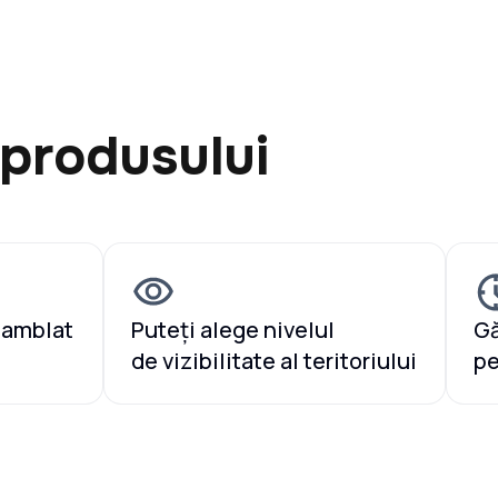
 produsului
samblat
Puteți alege nivelul
Gă
de vizibilitate al teritoriului
pe