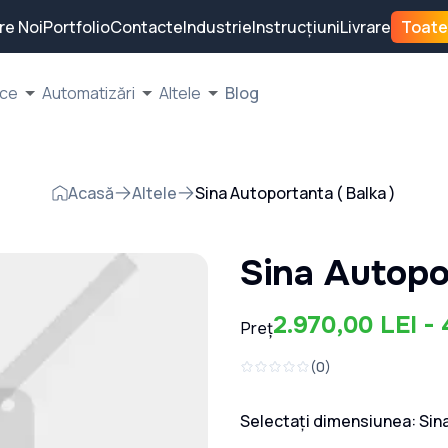
re Noi
Portfolio
Contacte
Industrie
Instrucțiuni
Livrare
Toate
ice
Automatizări
Altele
Blog
Acasă
Altele
Sina Autoportanta ( Balka )
Sina Autopor
2.970,00 LEI - 
Preț
(
0
)
Selectați dimensiunea:
Sin