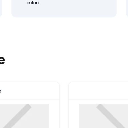
culori.
e
e