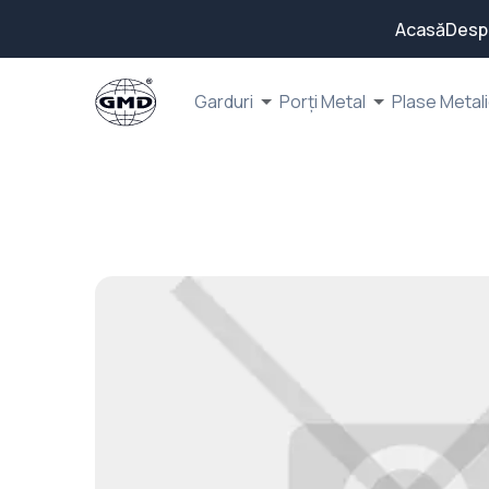
Acasă
Desp
Garduri
Porți Metal
Plase Metal