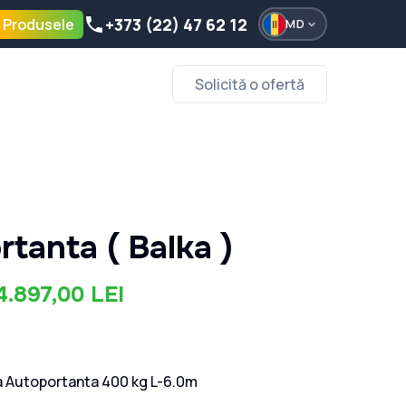
+373 (22) 47 62 12
 Produsele
MD
Solicită o ofertă
tanta ( Balka )
4.897,00 LEI
a Autoportanta 400 kg L-6.0m