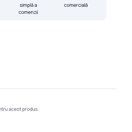
simplă a
comercială
comenzii
entru acest produs.