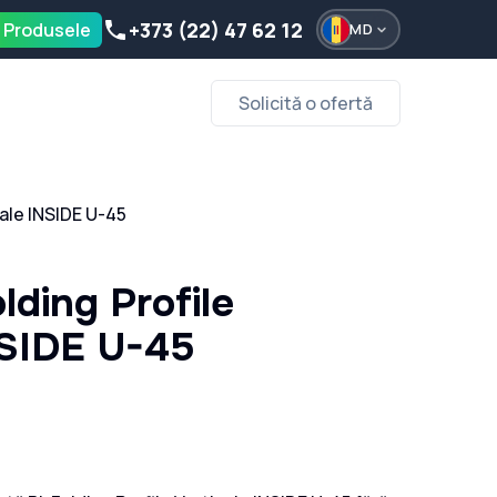
+373 (22) 47 62 12
 Produsele
MD
Solicită o ofertă
cale INSIDE U-45
lding Profile
NSIDE U-45