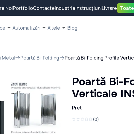
re Noi
Portfolio
Contacte
Industrie
Instrucțiuni
Livrare
Toate
ice
Automatizări
Altele
Blog
i Metal
Poartă Bi-Folding
Poartă Bi-Folding Profile Verti
Poartă Bi-Fo
Verticale I
Preț
(
0
)