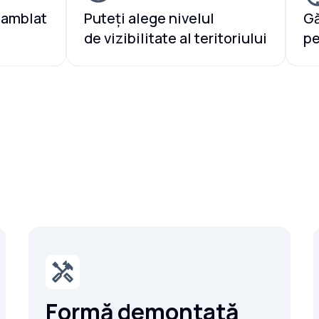
samblat
Puteți alege nivelul
Gă
de vizibilitate al teritoriului
pe
Formă demontată