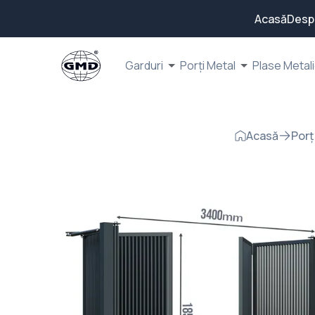
Acasă
Desp
Garduri
Porți Metal
Plase Metal
Acasă
Porț