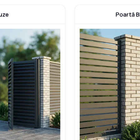
luze
Poartă Bi