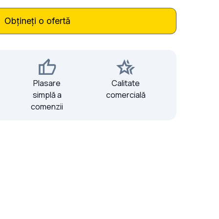
Obțineți o ofertă
Plasare
Calitate
simplă a
comercială
comenzii