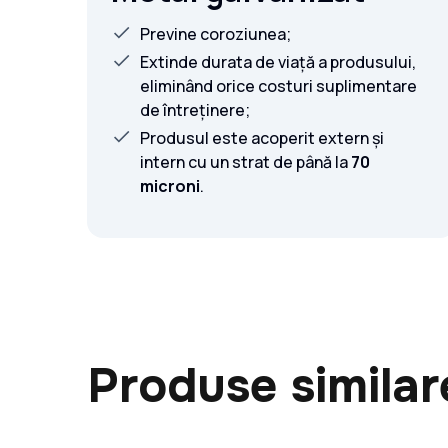
Previne coroziunea;
Extinde durata de viață a produsului,
eliminând orice costuri suplimentare
de întreținere;
Produsul este acoperit extern și
intern cu un strat de până la
70
microni
.
Produse similar