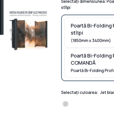
Selectați dimensiunea:
Poa
stîlpi
Poartă Bi-Folding 
stîlpi
(1850mm x 3400mm)
Poartă Bi-Folding 
COMANDĂ
Poartă Bi-Folding Prof
Selectați culoarea:
Jet bla