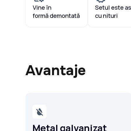
Vine în
Setul este a
formă demontată
cu nituri
Avantaje
Metal galvanizat