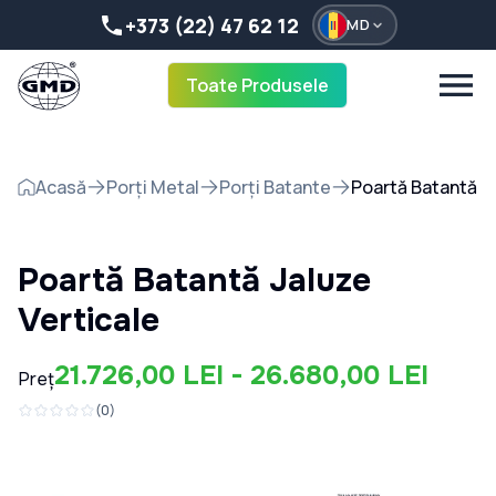
+373 (22) 47 62 12
MD
Toate Produsele
Acasă
Porți Metal
Porți Batante
Poartă Batantă Ja
Poartă Batantă Jaluze
Verticale
21.726,00 LEI - 26.680,00 LEI
Preț
(
0
)