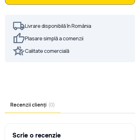
Poarta Batanta Jaluze Verticale la COMANDĂ
Livrare disponibilă în România
Plasare simplă a comenzii
Calitate comercială
Recenzii clienți
(
0
)
Scrie o recenzie