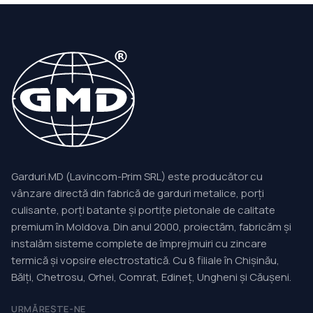
Garduri.MD (Lavincom-Prim SRL) este producător cu
vânzare directă din fabrică de garduri metalice, porți
culisante, porți batante și portițe pietonale de calitate
premium în Moldova. Din anul 2000, proiectăm, fabricăm și
instalăm sisteme complete de împrejmuiri cu zincare
termică și vopsire electrostatică. Cu 8 filiale în Chișinău,
Bălți, Chetrosu, Orhei, Comrat, Edineț, Ungheni și Căușeni.
URMĂREȘTE-NE