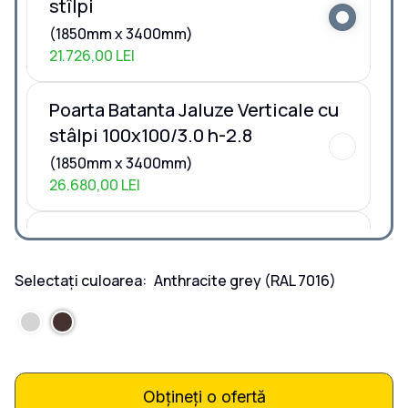
stîlpi
(1850mm x 3400mm)
21.726,00 LEI
Poarta Batanta Jaluze Verticale cu
stâlpi 100x100/3.0 h-2.8
(1850mm x 3400mm)
26.680,00 LEI
Poarta Batanta Jaluze Verticale cu
stâlpi 80x40/3.0 h-2.0
Selectați culoarea:
Anthracite grey
(RAL 7016)
(1850mm x 3400mm)
23.924,00 LEI
Poarta Batanta Jaluze Verticale la
COMANDĂ
Obțineți o ofertă