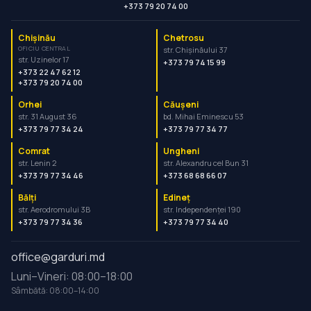
+373 79 20 74 00
Chișinău
Chetrosu
OFICIU CENTRAL
str. Chișinăului 37
str. Uzinelor 17
+373 79 74 15 99
+373 22 47 62 12
+373 79 20 74 00
Orhei
Căușeni
str. 31 August 36
bd. Mihai Eminescu 53
+373 79 77 34 24
+373 79 77 34 77
Comrat
Ungheni
str. Lenin 2
str. Alexandru cel Bun 31
+373 79 77 34 46
+373 68 68 66 07
Bălți
Edineț
str. Aerodromului 3B
str. Independenței 190
+373 79 77 34 36
+373 79 77 34 40
office@garduri.md
Luni–Vineri: 08:00–18:00
Sâmbătă: 08:00–14:00