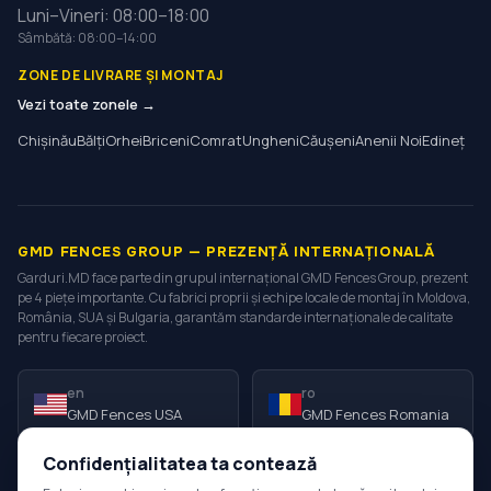
Luni–Vineri: 08:00–18:00
Sâmbătă: 08:00–14:00
ZONE DE LIVRARE ȘI MONTAJ
Vezi toate zonele →
Chișinău
Bălți
Orhei
Briceni
Comrat
Ungheni
Căușeni
Anenii Noi
Edineț
GMD FENCES GROUP — PREZENȚĂ INTERNAȚIONALĂ
Garduri.MD face parte din grupul internațional GMD Fences Group, prezent
pe 4 piețe importante. Cu fabrici proprii și echipe locale de montaj în Moldova,
România, SUA și Bulgaria, garantăm standarde internaționale de calitate
pentru fiecare proiect.
en
ro
GMD Fences USA
GMD Fences Romania
Confidențialitatea ta contează
ro
bg