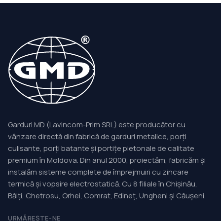
Garduri.MD (Lavincom-Prim SRL) este producător cu
vânzare directă din fabrică de garduri metalice, porți
culisante, porți batante și portițe pietonale de calitate
premium în Moldova. Din anul 2000, proiectăm, fabricăm și
instalăm sisteme complete de împrejmuiri cu zincare
termică și vopsire electrostatică. Cu 8 filiale în Chișinău,
Bălți, Chetrosu, Orhei, Comrat, Edineț, Ungheni și Căușeni.
URMĂREȘTE-NE