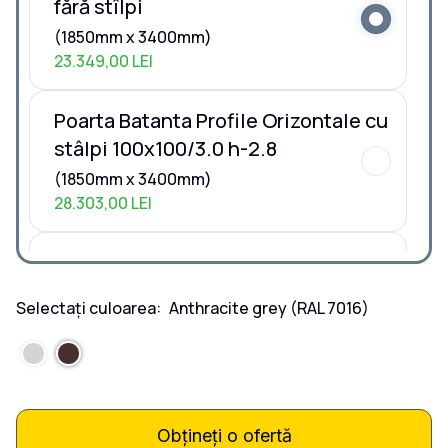
fără stîlpi
(1850mm x 3400mm)
23.349,00 LEI
Poarta Batanta Profile Orizontale cu
stâlpi 100x100/3.0 h-2.8
(1850mm x 3400mm)
28.303,00 LEI
Poarta Batanta Profile Orizontale cu
stâlpi 80x40/3.0 h-2.0
Selectați culoarea:
Anthracite grey
(RAL 7016)
(1850mm x 3400mm)
25.547,00 LEI
Poarta Batanta Profile Orizontale la
COMANDĂ
Obțineți o ofertă