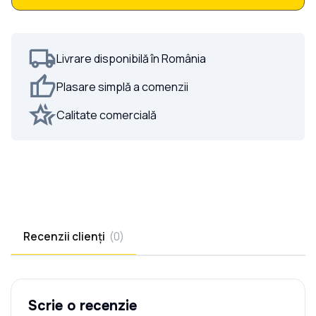
Poarta Batanta Profile Orizontale la
COMANDĂ
Livrare disponibilă în România
Plasare simplă a comenzii
Calitate comercială
Recenzii clienți
(
0
)
Scrie o recenzie