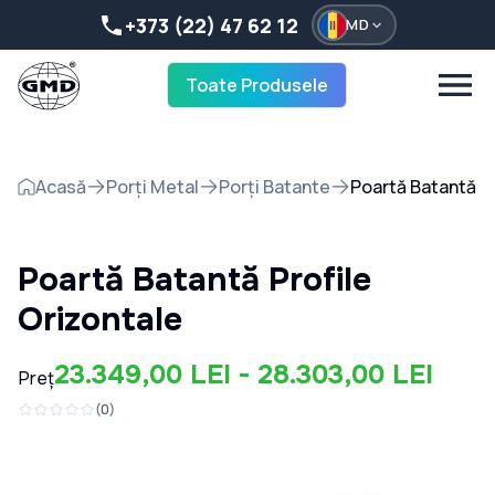
+373 (22) 47 62 12
MD
Toate Produsele
Acasă
Porți Metal
Porți Batante
Poartă Batantă Pr
Poartă Batantă Profile
Orizontale
23.349,00 LEI - 28.303,00 LEI
Preț
(
0
)