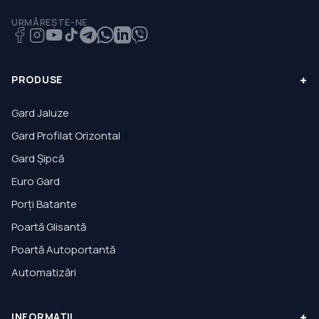
URMĂREȘTE-NE
+
PRODUSE
Gard Jaluze
Gard Profilat Orizontal
Gard Șipcă
Euro Gard
Porți Batante
Poartă Glisantă
Poartă Autoportantă
Automatizări
+
INFORMAȚII