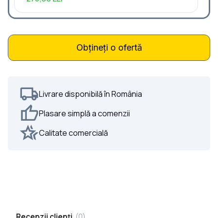
Obțineți o ofertă
Livrare disponibilă în România
Plasare simplă a comenzii
Calitate comercială
Recenzii clienți
(
0
)