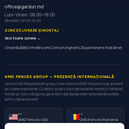
office@garduri.md
Luni–Vineri: 08:00–18:00
Sâmbătă: 08:00–14:00
ZONE DE LIVRARE ȘI MONTAJ
Vezi toate zonele →
Chișinău
Bălți
Orhei
Briceni
Comrat
Ungheni
Căușeni
Anenii Noi
Edineț
GMD FENCES GROUP — PREZENȚĂ INTERNAȚIONALĂ
Garduri.MD face parte din grupul internațional GMD Fences Group, prezent
pe 4 piețe importante. Cu fabrici proprii și echipe locale de montaj în Moldova,
România, SUA și Bulgaria, garantăm standarde internaționale de calitate
pentru fiecare proiect.
en
ro
GMD Fences USA
GMD Fences Romania