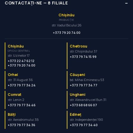
−
CONTACTAȚI-NE
—
8
FILIALE
Chișinău
PRODUCȚIE
str. Vadul Bicului 26
+373 79 20 74 00
Chișinău
Chetrosu
OFICIU CENTRAL
str. Chișinăului 37
str. Uzinelor 17
+373 79 74 15 99
+373 22 47 62 12
+373 79 20 74 00
Orhei
Căușeni
str. 31 August 36
bd. Mihai Eminescu 53
+373 79 77 34 24
+373 79 77 34 77
Comrat
Ungheni
str. Lenin 2
str. Alexandru cel Bun 31
+373 79 77 34 46
+373 68 68 66 07
Bălți
Edineț
str. Aerodromului 3B
str. Independenței 190
+373 79 77 34 36
+373 79 77 34 40