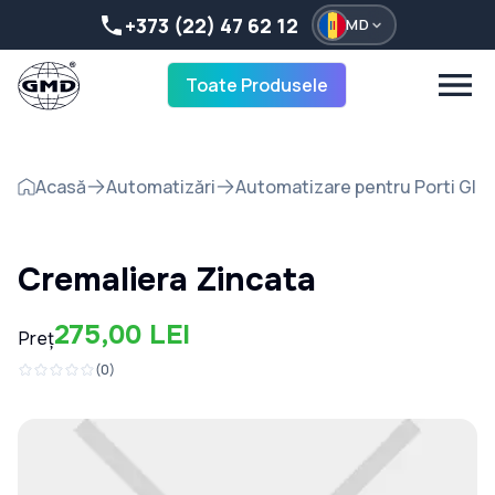
+373 (22) 47 62 12
MD
Toate Produsele
Acasă
Automatizări
Automatizare pentru Porti Gli
Cremaliera Zincata
275,00 LEI
Preț
(
0
)