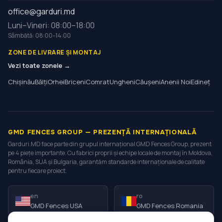
office@garduri.md
Luni–Vineri: 08:00–18:00
Sâmbătă: 08:00–14:00
ZONE DE LIVRARE ȘI MONTAJ
Vezi toate zonele →
Chișinău
Bălți
Orhei
Briceni
Comrat
Ungheni
Căușeni
Anenii Noi
Edineț
GMD FENCES GROUP — PREZENȚĂ INTERNAȚIONALĂ
Garduri.MD face parte din grupul internațional GMD Fences Group, prezent
pe 4 piețe importante. Cu fabrici proprii și echipe locale de montaj în Moldova,
România, SUA și Bulgaria, garantăm standarde internaționale de calitate
pentru fiecare proiect.
en
ro
GMD Fences USA
GMD Fences Romania