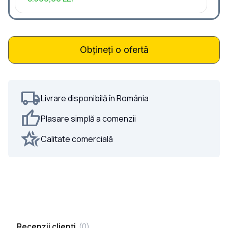
Obțineți o ofertă
Livrare disponibilă în România
Plasare simplă a comenzii
Calitate comercială
Recenzii clienți
(
0
)