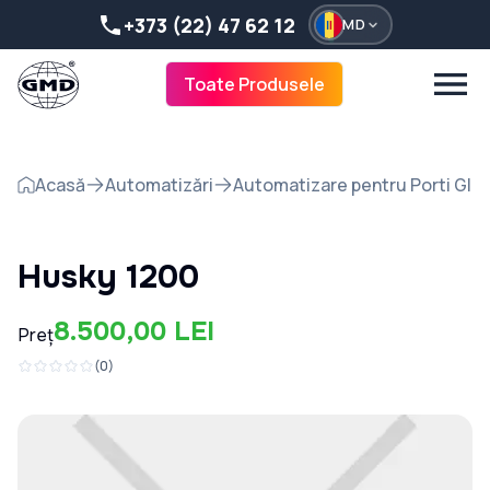
+373 (22) 47 62 12
MD
Toate Produsele
Acasă
Automatizări
Automatizare pentru Porti Gli
Husky 1200
8.500,00 LEI
Preț
(
0
)