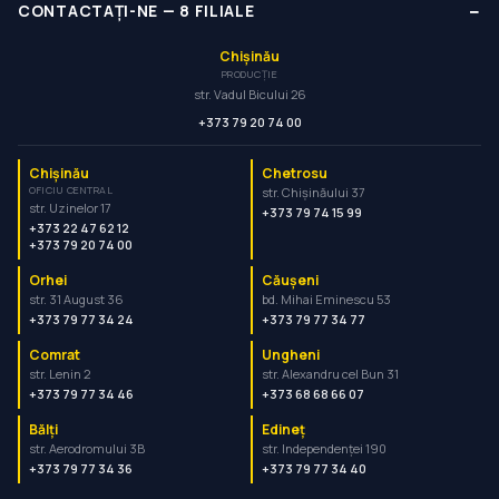
−
CONTACTAȚI-NE
—
8
FILIALE
Chișinău
PRODUCȚIE
str. Vadul Bicului 26
+373 79 20 74 00
Chișinău
Chetrosu
OFICIU CENTRAL
str. Chișinăului 37
str. Uzinelor 17
+373 79 74 15 99
+373 22 47 62 12
+373 79 20 74 00
Orhei
Căușeni
str. 31 August 36
bd. Mihai Eminescu 53
+373 79 77 34 24
+373 79 77 34 77
Comrat
Ungheni
str. Lenin 2
str. Alexandru cel Bun 31
+373 79 77 34 46
+373 68 68 66 07
Bălți
Edineț
str. Aerodromului 3B
str. Independenței 190
+373 79 77 34 36
+373 79 77 34 40