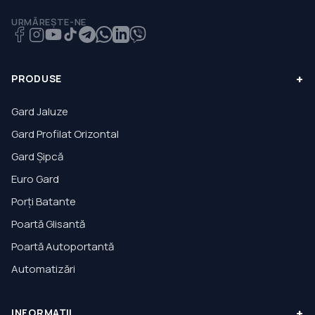
URMĂREȘTE-NE
+
PRODUSE
Gard Jaluze
Gard Profilat Orizontal
Gard Șipcă
Euro Gard
Porți Batante
Poartă Glisantă
Poartă Autoportantă
Automatizări
+
INFORMAȚII