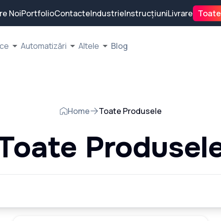
re Noi
Portfolio
Contacte
Industrie
Instrucțiuni
Livrare
Toate
ice
Automatizări
Altele
Blog
Home
Toate Produsele
Toate Produsel