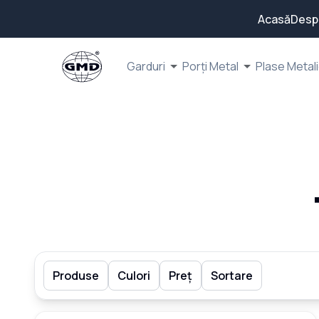
Acasă
Desp
Garduri
Porți Metal
Plase Metal
Produse
Culori
Preț
Sortare