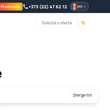
+373 (22) 47 62 12
 Produsele
MD
Solicită o ofertă
e
Șterge tot