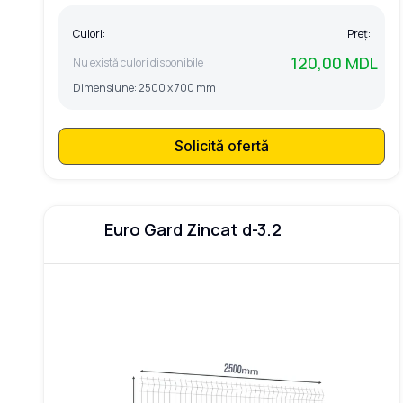
Culori:
Preț:
120,00 MDL
Nu există culori disponibile
Dimensiune:
2500 x 700 mm
Solicită ofertă
Euro Gard Zincat d-3.2