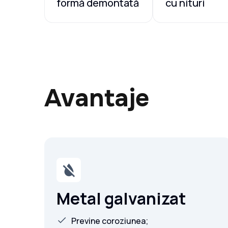
formă demontată
cu nituri
Avantaje
Metal galvanizat
Previne coroziunea;