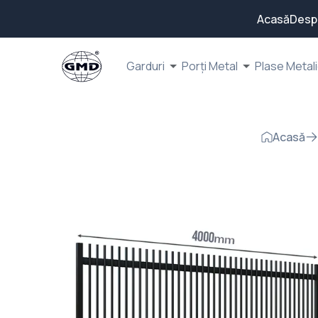
Acasă
Desp
Garduri
Porți Metal
Plase Metal
Acasă