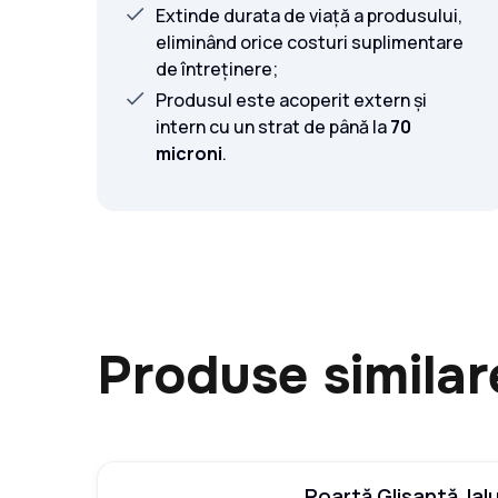
Extinde durata de viață a produsului,
eliminând orice costuri suplimentare
de întreținere;
Produsul este acoperit extern și
intern cu un strat de până la
70
microni
.
Produse similar
Poartă Glisantă Jal