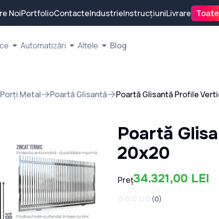
re Noi
Portfolio
Contacte
Industrie
Instrucțiuni
Livrare
Toate
ice
Automatizări
Altele
Blog
Porți Metal
Poartă Glisantă
Poartă Glisantă Profile Vert
Poartă Glisa
20x20
34.321,00 LEI
Preț
(
0
)