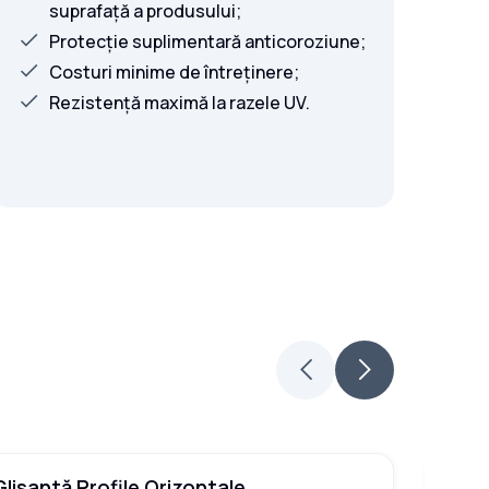
suprafață a produsului;
Protecție suplimentară anticoroziune;
Costuri minime de întreținere;
Rezistență maximă la razele UV.
lisantă Profile Orizontale