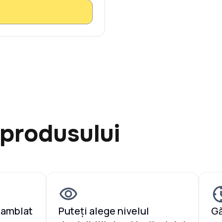
 produsului
samblat
Puteți alege nivelul
Gă