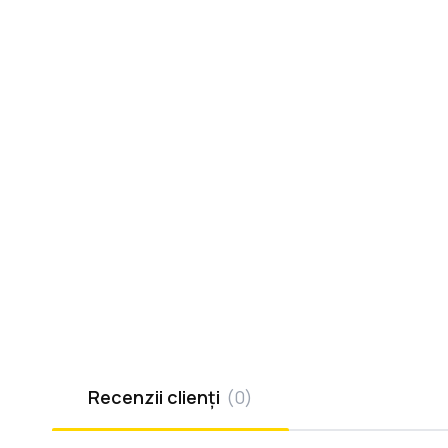
Recenzii clienți
(
0
)