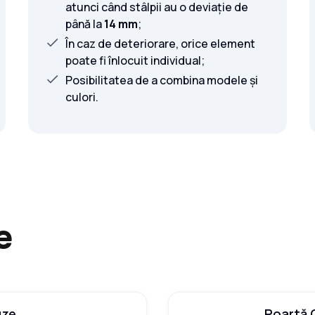
atunci când stâlpii au o deviație de
până la
14 mm
;
În caz de deteriorare, orice element
poate fi înlocuit individual;
Posibilitatea de a combina modele și
culori.
e
uze
Poartă G