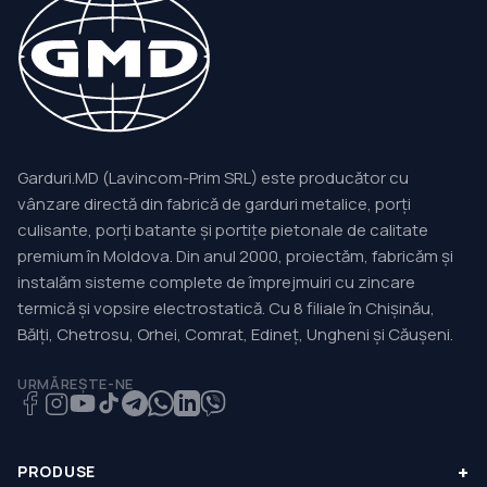
Garduri.MD (Lavincom-Prim SRL) este producător cu
vânzare directă din fabrică de garduri metalice, porți
culisante, porți batante și portițe pietonale de calitate
premium în Moldova. Din anul 2000, proiectăm, fabricăm și
instalăm sisteme complete de împrejmuiri cu zincare
termică și vopsire electrostatică. Cu 8 filiale în Chișinău,
Bălți, Chetrosu, Orhei, Comrat, Edineț, Ungheni și Căușeni.
URMĂREȘTE-NE
+
PRODUSE