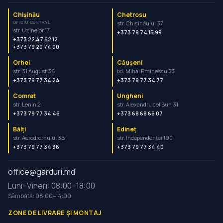
Chișinău
Chetrosu
OFICIU CENTRAL
str. Chișinăului 37
str. Uzinelor 17
+373 79 74 15 99
+373 22 47 62 12
+373 79 20 74 00
Orhei
Căușeni
str. 31 August 36
bd. Mihai Eminescu 53
+373 79 77 34 24
+373 79 77 34 77
Comrat
Ungheni
str. Lenin 2
str. Alexandru cel Bun 31
+373 79 77 34 46
+373 68 68 66 07
Bălți
Edineț
str. Aerodromului 3B
str. Independenței 190
+373 79 77 34 36
+373 79 77 34 40
office@garduri.md
Luni–Vineri: 08:00–18:00
Sâmbătă: 08:00–14:00
ZONE DE LIVRARE ȘI MONTAJ