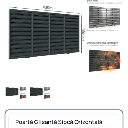
Poartă Glisantă Șipcă Orizontală