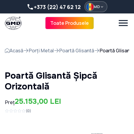
+373 (22) 47 62 12
MD
Toate Produsele
Acasă
Porți Metal
Poartă Glisantă
Poartă Glisantă
Poartă Glisantă Șipcă
Orizontală
25.153,00 LEI
Preț
(
0
)