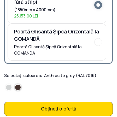
fără stîlpi
(1850mm x 4000mm)
25.153,00 LEI
Poartă Glisantă Șipcă Orizontală la
COMANDĂ
Poartă Glisantă Șipcă Orizontală la
COMANDĂ
Selectați culoarea:
Anthracite grey
(RAL 7016)
Obțineți o ofertă