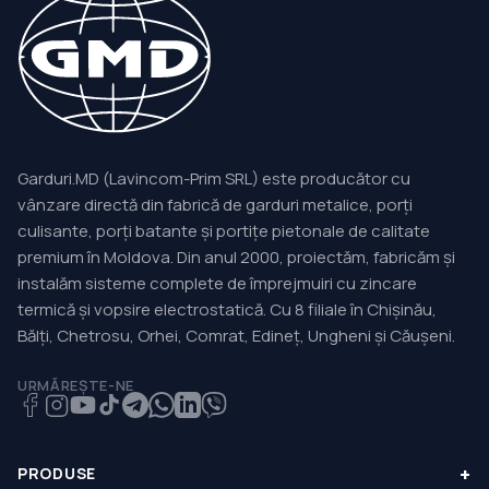
Garduri.MD (Lavincom-Prim SRL) este producător cu
vânzare directă din fabrică de garduri metalice, porți
culisante, porți batante și portițe pietonale de calitate
premium în Moldova. Din anul 2000, proiectăm, fabricăm și
instalăm sisteme complete de împrejmuiri cu zincare
termică și vopsire electrostatică. Cu 8 filiale în Chișinău,
Bălți, Chetrosu, Orhei, Comrat, Edineț, Ungheni și Căușeni.
URMĂREȘTE-NE
+
PRODUSE