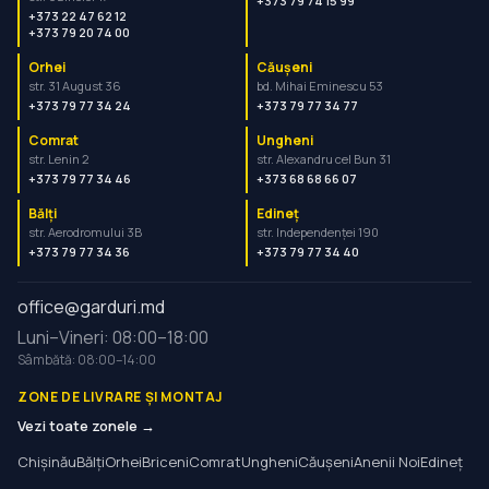
+373 79 74 15 99
+373 22 47 62 12
+373 79 20 74 00
Orhei
Căușeni
str. 31 August 36
bd. Mihai Eminescu 53
+373 79 77 34 24
+373 79 77 34 77
Comrat
Ungheni
str. Lenin 2
str. Alexandru cel Bun 31
+373 79 77 34 46
+373 68 68 66 07
Bălți
Edineț
str. Aerodromului 3B
str. Independenței 190
+373 79 77 34 36
+373 79 77 34 40
office@garduri.md
Luni–Vineri: 08:00–18:00
Sâmbătă: 08:00–14:00
ZONE DE LIVRARE ȘI MONTAJ
Vezi toate zonele →
Chișinău
Bălți
Orhei
Briceni
Comrat
Ungheni
Căușeni
Anenii Noi
Edineț