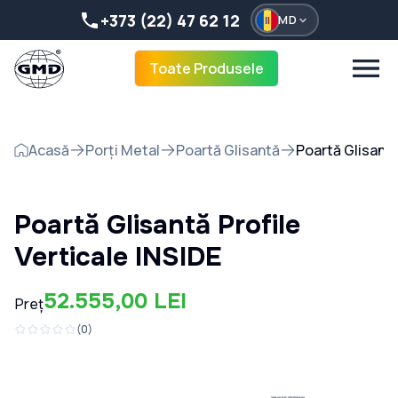
+373 (22) 47 62 12
MD
Toate Produsele
Acasă
Porți Metal
Poartă Glisantă
Poartă Glisantă
Poartă Glisantă Profile
Verticale INSIDE
52.555,00 LEI
Preț
(
0
)