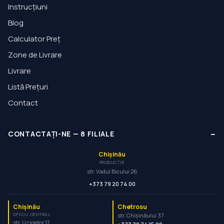
Instrucțiuni
Blog
Calculator Preț
Zone de Livrare
Livrare
Listă Prețuri
Contact
−
CONTACTAȚI-NE
—
8
FILIALE
Chișinău
PRODUCȚIE
str. Vadul Bicului 26
+373 79 20 74 00
Chișinău
Chetrosu
OFICIU CENTRAL
str. Chișinăului 37
str. Uzinelor 17