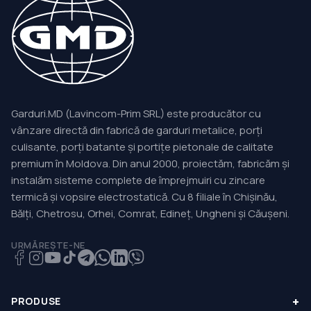
Garduri.MD (Lavincom-Prim SRL) este producător cu
vânzare directă din fabrică de garduri metalice, porți
culisante, porți batante și portițe pietonale de calitate
premium în Moldova. Din anul 2000, proiectăm, fabricăm și
instalăm sisteme complete de împrejmuiri cu zincare
termică și vopsire electrostatică. Cu 8 filiale în Chișinău,
Bălți, Chetrosu, Orhei, Comrat, Edineț, Ungheni și Căușeni.
URMĂREȘTE-NE
+
PRODUSE