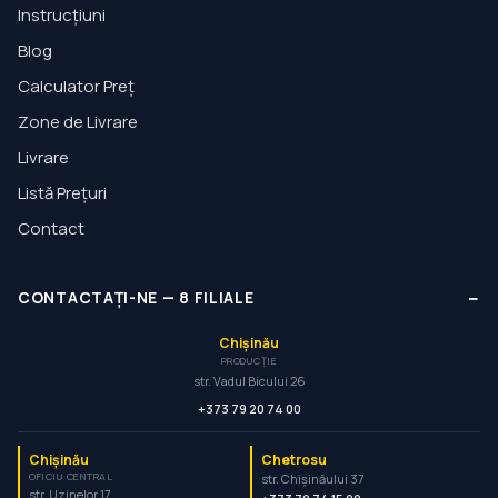
Instrucțiuni
Blog
Calculator Preț
Zone de Livrare
Livrare
Listă Prețuri
Contact
−
CONTACTAȚI-NE
—
8
FILIALE
Chișinău
PRODUCȚIE
str. Vadul Bicului 26
+373 79 20 74 00
Chișinău
Chetrosu
OFICIU CENTRAL
str. Chișinăului 37
str. Uzinelor 17