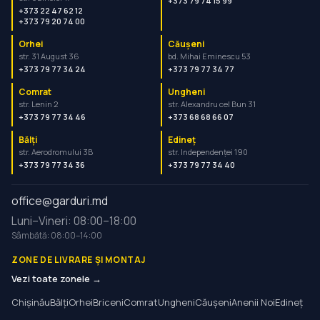
+373 79 74 15 99
+373 22 47 62 12
+373 79 20 74 00
Orhei
Căușeni
str. 31 August 36
bd. Mihai Eminescu 53
+373 79 77 34 24
+373 79 77 34 77
Comrat
Ungheni
str. Lenin 2
str. Alexandru cel Bun 31
+373 79 77 34 46
+373 68 68 66 07
Bălți
Edineț
str. Aerodromului 3B
str. Independenței 190
+373 79 77 34 36
+373 79 77 34 40
office@garduri.md
Luni–Vineri: 08:00–18:00
Sâmbătă: 08:00–14:00
ZONE DE LIVRARE ȘI MONTAJ
Vezi toate zonele →
Chișinău
Bălți
Orhei
Briceni
Comrat
Ungheni
Căușeni
Anenii Noi
Edineț