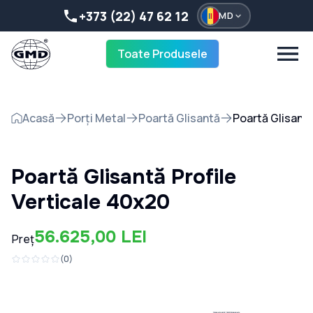
+373 (22) 47 62 12
MD
Toate Produsele
Acasă
Porți Metal
Poartă Glisantă
Poartă Glisantă
Poartă Glisantă Profile
Verticale 40x20
56.625,00 LEI
Preț
(
0
)