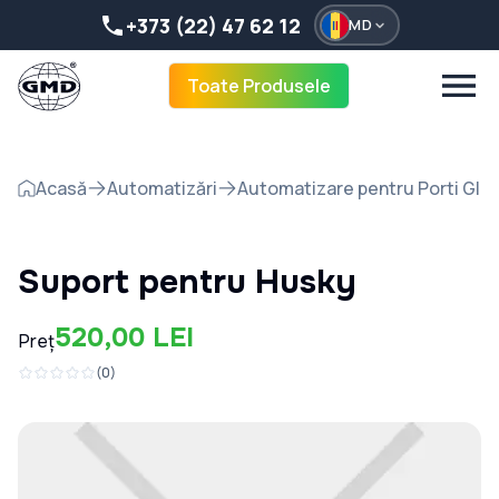
+373 (22) 47 62 12
MD
Toate Produsele
Acasă
Automatizări
Automatizare pentru Porti Gli
Suport pentru Husky
520,00 LEI
Preț
(
0
)