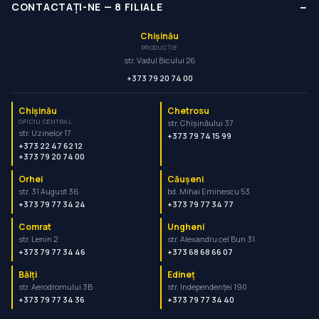
−
CONTACTAȚI-NE
—
8
FILIALE
Chișinău
PRODUCȚIE
str. Vadul Bicului 26
+373 79 20 74 00
Chișinău
Chetrosu
OFICIU CENTRAL
str. Chișinăului 37
str. Uzinelor 17
+373 79 74 15 99
+373 22 47 62 12
+373 79 20 74 00
Orhei
Căușeni
str. 31 August 36
bd. Mihai Eminescu 53
+373 79 77 34 24
+373 79 77 34 77
Comrat
Ungheni
str. Lenin 2
str. Alexandru cel Bun 31
+373 79 77 34 46
+373 68 68 66 07
Bălți
Edineț
str. Aerodromului 3B
str. Independenței 190
+373 79 77 34 36
+373 79 77 34 40