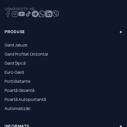
URMĂREȘTE-NE
+
PRODUSE
Gard Jaluze
Gard Profilat Orizontal
Gard Șipcă
Euro Gard
Porți Batante
Poartă Glisantă
Poartă Autoportantă
Automatizări
+
INFORMAȚII