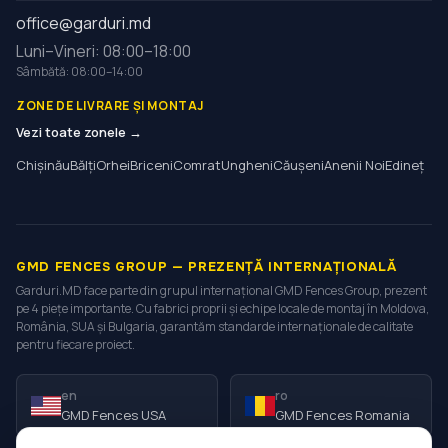
office@garduri.md
Luni–Vineri: 08:00–18:00
Sâmbătă: 08:00–14:00
ZONE DE LIVRARE ȘI MONTAJ
Vezi toate zonele →
Chișinău
Bălți
Orhei
Briceni
Comrat
Ungheni
Căușeni
Anenii Noi
Edineț
GMD FENCES GROUP — PREZENȚĂ INTERNAȚIONALĂ
Garduri.MD face parte din grupul internațional GMD Fences Group, prezent
pe 4 piețe importante. Cu fabrici proprii și echipe locale de montaj în Moldova,
România, SUA și Bulgaria, garantăm standarde internaționale de calitate
pentru fiecare proiect.
en
ro
GMD Fences USA
GMD Fences Romania