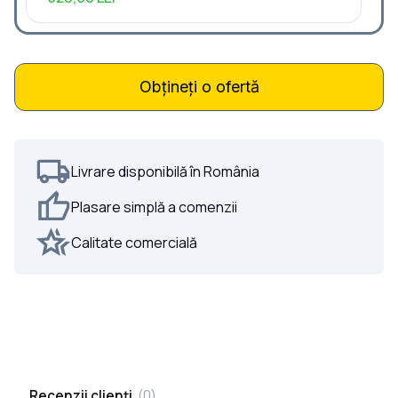
Obțineți o ofertă
Livrare disponibilă în România
Plasare simplă a comenzii
Calitate comercială
Recenzii clienți
(
0
)